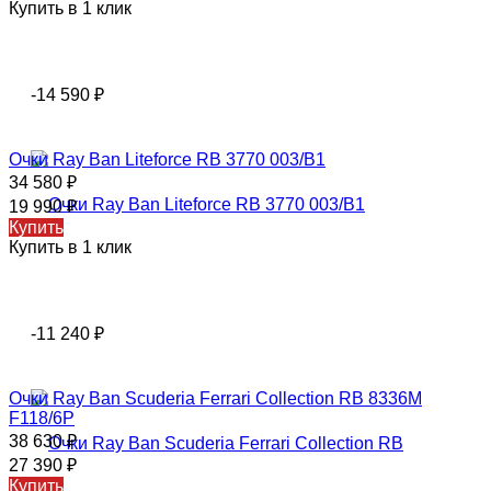
Купить в 1 клик
-14 590
₽
Oчки Rаy Ваn Liteforce RB 3770 003/B1
34 580
₽
19 990
₽
Купить
Купить в 1 клик
-11 240
₽
Очки Rаy Ваn Scuderia Ferrari Collection RB 8336M
F118/6P
38 630
₽
27 390
₽
Купить