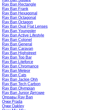
Ray Ban Rectangle
Ray Ban Frank
Ray Ban Hexagonal
Ray Ban Octagonal
Ray Ban Octagon
Ray Ban Oval Flat Lenses
Ray Ban Youngster
Ray Ban Active Lifestyle
Ray Ban Colonel
Ray Ban General
Ray Ban Caravan
Ray Ban Highstreet
Ray Ban Top Bar
Ray Ban Liteforce
Ray Ban Chromance
Ray Ban Meteor
Ray Ban Cats
Ray Ban Jackie Ohh
Ray Ban Tech Carbon
Ray Ban Olympian
Ray Ban Junior Детские
Оправы Ray Ban
Очки Prada
Очки Oakley