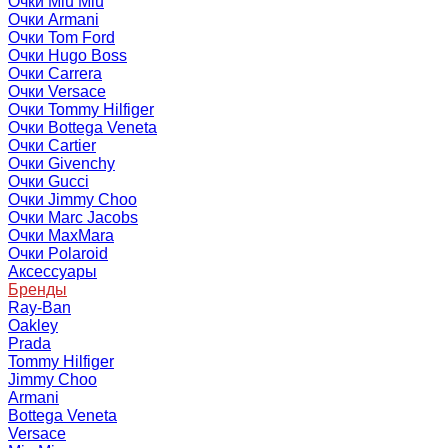
Очки Miu Miu
Очки Armani
Очки Tom Ford
Очки Hugo Boss
Очки Carrera
Очки Versace
Очки Tommy Hilfiger
Очки Bottega Veneta
Очки Cartier
Очки Givenchy
Очки Gucci
Очки Jimmy Choo
Очки Marc Jacobs
Очки MaxMara
Очки Polaroid
Аксессуары
Бренды
Ray-Ban
Oakley
Prada
Tommy Hilfiger
Jimmy Choo
Armani
Bottega Veneta
Versace