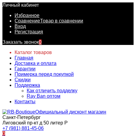
Личный кабинет
Избранное
Сравнение
Товар в сравнении
Вход
Регистрация
Заказать звонок
0
Каталог товаров
Главная
Доставка и оплата
Гарантии
Примерка перед покупкой
Скидки
Поддержка
Как отличить подделку
Ray Ban оптом
Контакты
Официальный дисконт магазин
Санкт-Петербург
Лиговский пр-кт д 50 литер Р
+7 (981) 881-45-06
0