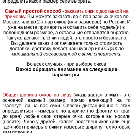
определить какой размер себе выбрать.
Самый простой способ
-
заказать очки с доставкой на
примерку
. Вы можете заказать до 4 пар разных очков по
Москве, или до 2-х пар очков (или размеров) по России. И
уже на месте примерить и оставить себе модель(и) в
подошедшем размере, а остальные отправятся обратно.
Так уже делают тысячи людей, это просто и безопасно
.
Вы делаете заказ и оплачиваете только стоимость
доставки, доставку делает наш курьер или СДЭК
по
минимальной согласованной с вами стоимости
.
Во всех случаях - при выборе очков
Важно обращать внимание на следующие
параметры:
Общая ширина очков по лицу
(указывается в
мм
) - это
основной важный размер, прямо влияющий на то
"залезут" ли на вас очки. Способ дистанционно с этим
определиться - измерьте по ширине (по фронту от края
до края) любые свои старые очки, которые вы носили
(носите). Либо у друзей, коллег, родственников (или ещё
где-либо) примерьте очки и измерьте ширину тех которые
вам подошли.