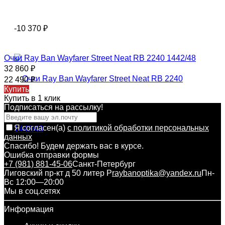
-10 370
₽
Очки Ray Ban Wayfarer Street Neat RB 2240 1442/48
32 860
₽
22 490
₽
Купить
Купить в 1 клик
Подписаться на рассылкy!
Я согласен(a)
с политикой обработки персональных
данных
Спасибо! Будем держать вас в курсе.
Ошибка отправки формы
+7 (981) 881-45-06
Санкт-Петербург
Лиговский пр-кт д 50 литер Р
raybanoptika@yandex.ru
Пн-
Вс 12:00—20:00
Мы в соц.сетях
Информация