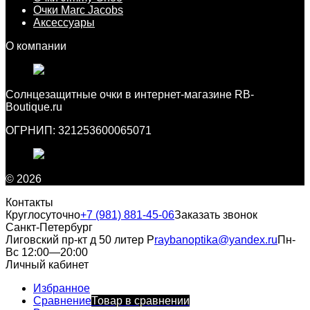
Очки Marc Jacobs
Аксессуары
О компании
Cолнцезащитные очки в интернет-магазине RB-
Boutique.ru
ОГРНИП: 321253600065071
© 2026
Контакты
Круглосуточно
+7 (981) 881-45-06
Заказать звонок
Санкт-Петербург
Лиговский пр-кт д 50 литер Р
raybanoptika@yandex.ru
Пн-
Вс 12:00—20:00
Личный кабинет
Избранное
Сравнение
Товар в сравнении