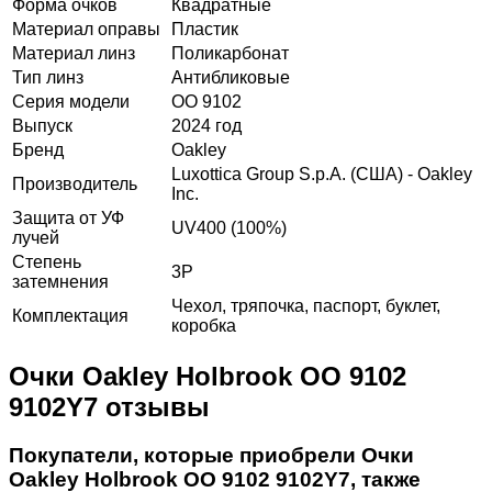
Форма очков
Квадратные
Материал оправы
Пластик
Материал линз
Поликарбонат
Тип линз
Антибликовые
Серия модели
OO 9102
Выпуск
2024 год
Бренд
Oakley
Luxottica Group S.p.A. (США) - Oakley
Производитель
Inc.
Защита от УФ
UV400 (100%)
лучей
Степень
3P
затемнения
Чехол, тряпочка, паспорт, буклет,
Комплектация
коробка
Очки Oakley Holbrook OO 9102
9102Y7 отзывы
Покупатели, которые приобрели Очки
Oakley Holbrook OO 9102 9102Y7, также