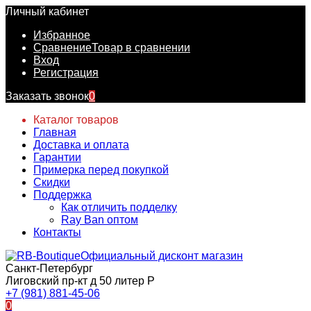
Личный кабинет
Избранное
Сравнение
Товар в сравнении
Вход
Регистрация
Заказать звонок
0
Каталог товаров
Главная
Доставка и оплата
Гарантии
Примерка перед покупкой
Скидки
Поддержка
Как отличить подделку
Ray Ban оптом
Контакты
Официальный дисконт магазин
Санкт-Петербург
Лиговский пр-кт д 50 литер Р
+7 (981) 881-45-06
0