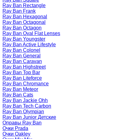
Ray Ban Rectangle
Ray Ban Frank
Ray Ban Hexagonal
Ray Ban Octagonal
Ray Ban Octagon
Ray Ban Oval Flat Lenses
Ray Ban Youngster
Ray Ban Active Lifestyle
Ray Ban Colonel
Ray Ban General
Ray Ban Caravan
Ray Ban Highstreet
Ray Ban Top Bar
Ray Ban Liteforce
Ray Ban Chromance
Ray Ban Meteor
Ray Ban Cats
Ray Ban Jackie Ohh
Ray Ban Tech Carbon
Ray Ban Olympian
Ray Ban Junior Детские
Оправы Ray Ban
Очки Prada
Очки Oakley