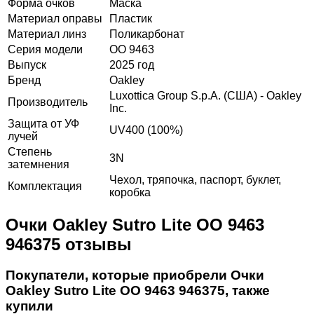
Форма очков
Маска
Материал оправы
Пластик
Материал линз
Поликарбонат
Серия модели
OO 9463
Выпуск
2025 год
Бренд
Oakley
Luxottica Group S.p.A. (США) - Oakley
Производитель
Inc.
Защита от УФ
UV400 (100%)
лучей
Степень
3N
затемнения
Чехол, тряпочка, паспорт, буклет,
Комплектация
коробка
Очки Oakley Sutro Lite OO 9463
946375 отзывы
Покупатели, которые приобрели Очки
Oakley Sutro Lite OO 9463 946375, также
купили