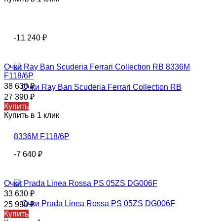
-11 240
₽
Очки Rаy Ваn Scuderia Ferrari Collection RB 8336M
F118/6P
38 630
₽
27 390
₽
Купить
Купить в 1 клик
-7 640
₽
Очки Prada Linea Rossa PS 05ZS DG006F
33 630
₽
25 990
₽
Купить