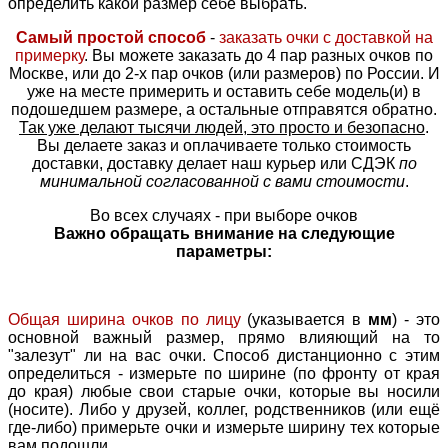
определить какой размер себе выбрать.
Самый простой способ
-
заказать очки с доставкой на
примерку
. Вы можете заказать до 4 пар разных очков по
Москве, или до 2-х пар очков (или размеров) по России. И
уже на месте примерить и оставить себе модель(и) в
подошедшем размере, а остальные отправятся обратно.
Так уже делают тысячи людей, это просто и безопасно
.
Вы делаете заказ и оплачиваете только стоимость
доставки, доставку делает наш курьер или СДЭК
по
минимальной согласованной с вами стоимости
.
Во всех случаях - при выборе очков
Важно обращать внимание на следующие
параметры:
Общая ширина очков по лицу
(указывается в
мм
) - это
основной важный размер, прямо влияющий на то
"залезут" ли на вас очки. Способ дистанционно с этим
определиться - измерьте по ширине (по фронту от края
до края) любые свои старые очки, которые вы носили
(носите). Либо у друзей, коллег, родственников (или ещё
где-либо) примерьте очки и измерьте ширину тех которые
вам подошли.