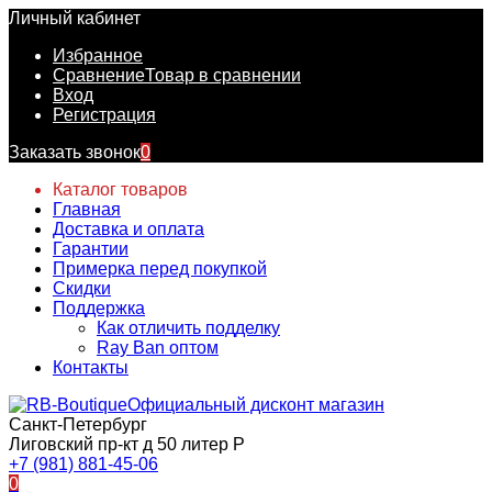
Личный кабинет
Избранное
Сравнение
Товар в сравнении
Вход
Регистрация
Заказать звонок
0
Каталог товаров
Главная
Доставка и оплата
Гарантии
Примерка перед покупкой
Скидки
Поддержка
Как отличить подделку
Ray Ban оптом
Контакты
Официальный дисконт магазин
Санкт-Петербург
Лиговский пр-кт д 50 литер Р
+7 (981) 881-45-06
0