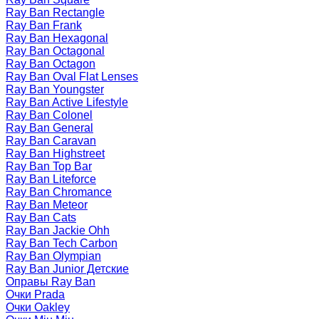
Ray Ban Rectangle
Ray Ban Frank
Ray Ban Hexagonal
Ray Ban Octagonal
Ray Ban Octagon
Ray Ban Oval Flat Lenses
Ray Ban Youngster
Ray Ban Active Lifestyle
Ray Ban Colonel
Ray Ban General
Ray Ban Caravan
Ray Ban Highstreet
Ray Ban Top Bar
Ray Ban Liteforce
Ray Ban Chromance
Ray Ban Meteor
Ray Ban Cats
Ray Ban Jackie Ohh
Ray Ban Tech Carbon
Ray Ban Olympian
Ray Ban Junior Детские
Оправы Ray Ban
Очки Prada
Очки Oakley