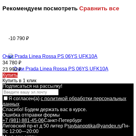
Рекомендуем посмотреть
Сравнить все
-10 790
₽
Очки Prada Linea Rossa PS 06YS UFK10A
34 780
₽
23 990
₽
Купить
Купить в 1 клик
Подписаться на рассылкy!
Я согласен(a)
с политикой обработки персональных
данных
Спасибо! Будем держать вас в курсе.
Ошибка отправки формы
+7 (981) 881-45-06
Санкт-Петербург
Лиговский пр-кт д 50 литер Р
raybanoptika@yandex.ru
Пн-
Вс 12:00—20:00