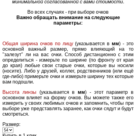
минимальной согласованной с вами стоимости
.
Во всех случаях - при выборе очков
Важно обращать внимание на следующие
параметры:
Общая ширина очков по лицу
(указывается в
мм
) - это
основной важный размер, прямо влияющий на то
"залезут" ли на вас очки. Способ дистанционно с этим
определиться - измерьте по ширине (по фронту от края
до края) любые свои старые очки, которые вы носили
(носите). Либо у друзей, коллег, родственников (или ещё
где-либо) примерьте очки и измерьте ширину тех которые
вам подошли.
Высота линзы
(указывается в
мм
) - этот параметр в
основном влияет на форму очков. Вы можете также его
измерить у своих любимых очков и запомнить, чтобы при
выборе уже представлять заранее, как очки сядут и будут
смотреться.
Размер:
Купить в 1 клик