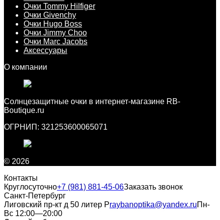
Очки Tommy Hilfiger
Очки Givenchy
Очки Hugo Boss
Очки Jimmy Choo
Очки Marc Jacobs
Аксессуары
О компании
Cолнцезащитные очки в интернет-магазине RB-
Boutique.ru
ОГРНИП: 321253600065071
© 2026
Контакты
Круглосуточно
+7 (981) 881-45-06
Заказать звонок
Санкт-Петербург
Лиговский пр-кт д 50 литер Р
raybanoptika@yandex.ru
Пн-
Вс 12:00—20:00