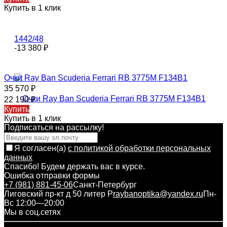
Купить в 1 клик
-13 380
₽
Очки Ray Ban Scuderia Ferrari RB 3775M F134B1
35 570
₽
22 190
₽
Купить
Купить в 1 клик
Подписаться на рассылкy!
Я согласен(a)
с политикой обработки персональных
данных
Спасибо! Будем держать вас в курсе.
Ошибка отправки формы
+7 (981) 881-45-06
Санкт-Петербург
Лиговский пр-кт д 50 литер Р
raybanoptika@yandex.ru
Пн-
Вс 12:00—20:00
Мы в соц.сетях