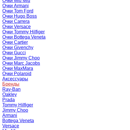
Очки Miu Miu
Очки Armani
Очки Tom Ford
Очки Hugo Boss
Очки Carrera
Очки Versace
Очки Tommy Hilfiger
Очки Bottega Veneta
Очки Cartier
Очки Givenchy
Очки Gucci
Очки Jimmy Choo
Очки Marc Jacobs
Очки MaxMara
Очки Polaroid
Аксессуары
Бренды
Ray-Ban
Oakley
Prada
Tommy Hilfiger
Jimmy Choo
Armani
Bottega Veneta
Versace