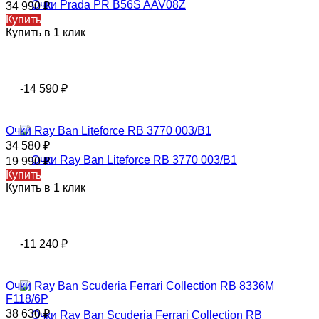
34 990
₽
Купить
Купить в 1 клик
-14 590
₽
Oчки Rаy Ваn Liteforce RB 3770 003/B1
34 580
₽
19 990
₽
Купить
Купить в 1 клик
-11 240
₽
Очки Rаy Ваn Scuderia Ferrari Collection RB 8336M
F118/6P
38 630
₽