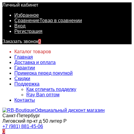
Личный кабинет
Избранное
Сравнение
Товар в сравнении
Вход
Регистрация
Заказать звонок
0
Каталог товаров
Главная
Доставка и оплата
Гарантии
Примерка перед покупкой
Скидки
Поддержка
Как отличить подделку
Ray Ban оптом
Контакты
Официальный дисконт магазин
Санкт-Петербург
Лиговский пр-кт д 50 литер Р
+7 (981) 881-45-06
0