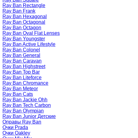
Ray Ban Rectangle
Ray Ban Frank
Ray Ban Hexagonal
Ray Ban Octagonal
Ray Ban Octagon
Ray Ban Oval Flat Lenses
Ray Ban Youngster
Ray Ban Active Lifestyle
Ray Ban Colonel
Ray Ban General
Ray Ban Caravan
Ray Ban Highstreet
Ray Ban Top Bar
Ray Ban Liteforce
Ray Ban Chromance
Ray Ban Meteor
Ray Ban Cats
Ray Ban Jackie Ohh
Ray Ban Tech Carbon
Ray Ban Olympian
Ray Ban Junior Детские
Оправы Ray Ban
Очки Prada
Очки Oakley