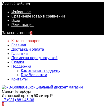
Личный кабинет
Избранное
Сравнение
Товар в сравнении
Вход
Регистрация
Заказать звонок
0
Каталог товаров
Главная
Доставка и оплата
Гарантии
Примерка перед покупкой
Скидки
Поддержка
Как отличить подделку
Ray Ban оптом
Контакты
Официальный дисконт магазин
Санкт-Петербург
Лиговский пр-кт д 50 литер Р
+7 (981) 881-45-06
0