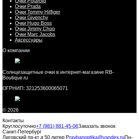
Очки Polaroid
Очки Prada
Очки Tommy Hilfiger
Очки Givenchy
Очки Hugo Boss
Очки Jimmy Choo
Очки Marc Jacobs
Аксессуары
О компании
Cолнцезащитные очки в интернет-магазине RB-
Boutique.ru
ОГРНИП: 321253600065071
© 2026
Контакты
Круглосуточно
+7 (981) 881-45-06
Заказать звонок
Санкт-Петербург
Лиговский пр-кт д 50 литер Р
raybanoptika@yandex.ru
Пн-