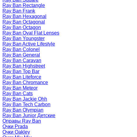
Ray Ban Rectangle
Ray Ban Frank
Ray Ban Hexagonal
Ray Ban Octagonal
Ray Ban Octagon
Ray Ban Oval Flat Lenses
Ray Ban Youngster
Ray Ban Active Lifestyle
Ray Ban Colonel
Ray Ban General
Ray Ban Caravan
Ray Ban Highstreet
Ray Ban Top Bar
Ray Ban Liteforce
Ray Ban Chromance
Ray Ban Meteor
Ray Ban Cats
Ray Ban Jackie Ohh
Ray Ban Tech Carbon
Ray Ban Olympian
Ray Ban Junior Детские
Оправы Ray Ban
Очки Prada
Очки Oakley