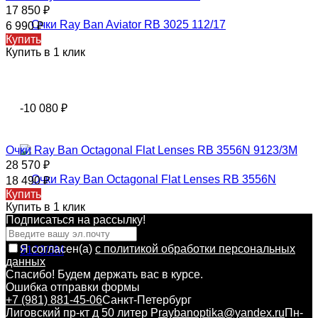
17 850
₽
6 990
₽
Купить
Купить в 1 клик
-10 080
₽
Очки Ray Ban Octagonal Flat Lenses RB 3556N 9123/3M
28 570
₽
18 490
₽
Купить
Купить в 1 клик
Подписаться на рассылкy!
Я согласен(a)
с политикой обработки персональных
данных
Спасибо! Будем держать вас в курсе.
Ошибка отправки формы
+7 (981) 881-45-06
Санкт-Петербург
Лиговский пр-кт д 50 литер Р
raybanoptika@yandex.ru
Пн-