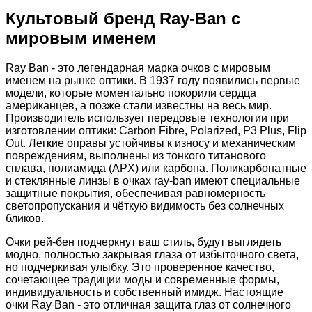
Культовый бренд Ray-Ban с
мировым именем
Ray Ban - это легендарная марка очков с мировым
именем на рынке оптики. В 1937 году появились первые
модели, которые моментально покорили сердца
американцев, а позже стали известны на весь мир.
Производитель использует передовые технологии при
изготовлении оптики: Carbon Fibre, Polarized, P3 Plus, Flip
Out. Легкие оправы устойчивы к износу и механическим
повреждениям, выполнены из тонкого титанового
сплава, полиамида (APX) или карбона. Поликарбонатные
и стеклянные линзы в очках ray-ban имеют специальные
защитные покрытия, обеспечивая равномерность
светопропускания и чёткую видимость без солнечных
бликов.
Очки рей-бен подчеркнут ваш стиль, будут выглядеть
модно, полностью закрывая глаза от избыточного света,
но подчеркивая улыбку. Это проверенное качество,
сочетающее традиции моды и современные формы,
индивидуальность и собственный имидж. Настоящие
очки Ray Ban - это отличная защита глаз от солнечного