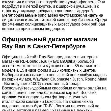
излучения и вредного воздействия ультрафиолета. Они
подойдут и к легкой куртке, и к широкой рубашке, и к
строгому пиджаку, прекрасно дополняя гардероб.
Мегапродаваемые sunglasses часто можно увидеть на
лицах звезд и знаменитостей кино и шоу-бизнеса. Среди
фирменных солнцезащитных аксессуаров очки рей бан
являются признанным шедевром.
Официальный дисконт магазин
Ray Ban в Санкт-Петербурге
Официальный сайт Ray-Ban предлагает в интернет-
магазине RB-Boutique.ru (RayBanOptika) большой
ассортимент женских и мужских очков: 85 вариантов
моделей, 15 видов форм и 225 колоритных цветов.
Выбирая и заказывая по невысокой цене любую модель
из серии Aviator, Wayfarer, Clubmaster, Justin, Round Metal
- Вы получаете 100% качественный товар!
Воспользуйтесь удобными способами оплаты онлайн на
сайте: наличными или банковской картой. Все очки
продаются в специальном футляре с печатью
итальянской компании Luxottica. На кнопке чехла
выдавлен оттиск букв "R-B". Логотип нанесенный на
линзах, артикул и размер, указанные на дужках -