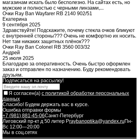
магазинам искать было бесполезно. На сайтах есть, но
мужские и полностью с черными линзами,...
Очки Ray Ban Wayfarer RB 2140 902/51
Екатерина
9 сентября 2025
Здравствуйте! Подскажите, почему стекла очков бликуют
с внутренней стороны??? Очень не комфортно их носить.
Нет там никаких защитных плёнок???
Очки Ray Ban Colonel RB 3560 003/32
Андрей
25 июля 2025
Благодарю за оперативность. Очень быстро оформлен
заказ и отправлен по назначению. Буду рекомендовать
друзьям.
Подписаться на рассылкy!
Я согласен(a)
с политикой обработки персональных
данных
Спасибо! Будем держать вас в курсе.
Ошибка отправки формы
+7 (981) 881-45-06
Санкт-Петербург
Лиговский пр-кт д 50 литер Р
raybanoptika@yandex.ru
Пн-
Вс 12:00—20:00
Мы в соц.сетях