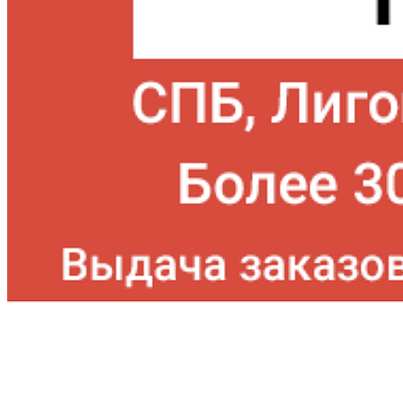
Официальный магазин
Официальный дистрибьютор Ray Ban
Сертифицированная продукция (РСТ)
Настоящее итальянское качество!
Гарантия на всю продукцию!