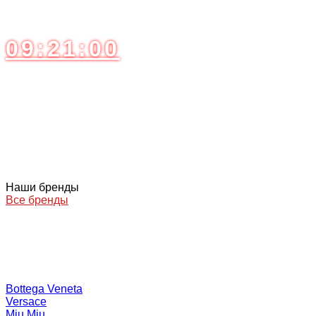
Акция
Только 3 дня! Скидка до 50% на все
солнцезащитные очки!
09:21:00
Осталось до конца акции
Бесплатная доставка
Быстрая доставка по всей России!
Обмен/возврат - 14 дней!
Все модели всегда в наличии!
Работаем без ПРЕДОПЛАТ
Наши бренды
Все бренды
Bottega Veneta
Versace
Miu Miu