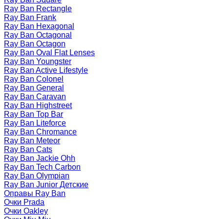
Ray Ban Rectangle
Ray Ban Frank
Ray Ban Hexagonal
Ray Ban Octagonal
Ray Ban Octagon
Ray Ban Oval Flat Lenses
Ray Ban Youngster
Ray Ban Active Lifestyle
Ray Ban Colonel
Ray Ban General
Ray Ban Caravan
Ray Ban Highstreet
Ray Ban Top Bar
Ray Ban Liteforce
Ray Ban Chromance
Ray Ban Meteor
Ray Ban Cats
Ray Ban Jackie Ohh
Ray Ban Tech Carbon
Ray Ban Olympian
Ray Ban Junior Детские
Оправы Ray Ban
Очки Prada
Очки Oakley