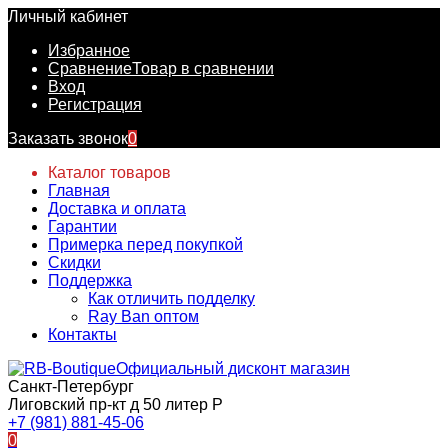
Личный кабинет
Избранное
Сравнение
Товар в сравнении
Вход
Регистрация
Заказать звонок
0
Каталог товаров
Главная
Доставка и оплата
Гарантии
Примерка перед покупкой
Скидки
Поддержка
Как отличить подделку
Ray Ban оптом
Контакты
Официальный дисконт магазин
Санкт-Петербург
Лиговский пр-кт д 50 литер Р
+7 (981) 881-45-06
0