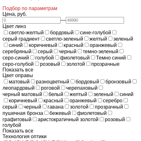
Подбор по параметрам
Цена, руб.
—
Цвет линз
светло-желтый
бордовый
сине-голубой
серый градиент
светло-зеленый
желтый
зеленый
синий
коричневый
красный
оранжевый
серебряный
серый
черный
темно-зеленый
серо-синий
голубой
фиолетовый
Темно синий
серо-голубой
розовый
золотой
прозрачные
Показать все
Цвет оправы
матовый
разноцветный
бордовый
бронзовый
леопардовый
роговой
черепаховый
черный матовый
белый
желтый
зеленый
синий
коричневый
красный
оранжевый
серебро
серый
черный
гавана
золотой
прозрачный
пушечная бронза
бежевый
фиолетовый
графитовый
аристократичный золотой
розовый
голубой
Показать все
Технология оптики