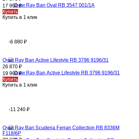
17 990
₽
Купить
Купить в 1 клик
-6 880
₽
Очки Rаy Ваn Аctivе Lifestylе RВ 3796 9196/31
26 870
₽
19 990
₽
Купить
Купить в 1 клик
-11 240
₽
Очки Rаy Ваn Scuderia Ferrari Collection RB 8336M
F118/6P