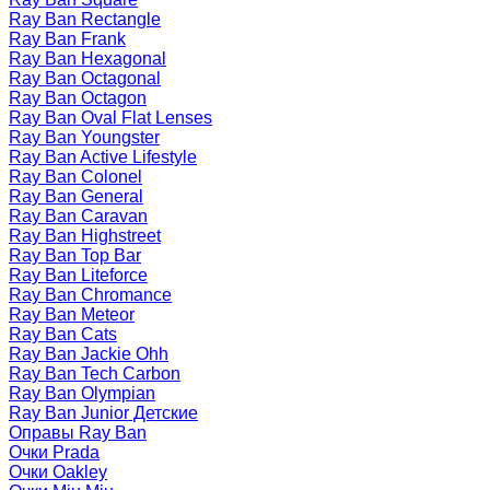
Ray Ban Rectangle
Ray Ban Frank
Ray Ban Hexagonal
Ray Ban Octagonal
Ray Ban Octagon
Ray Ban Oval Flat Lenses
Ray Ban Youngster
Ray Ban Active Lifestyle
Ray Ban Colonel
Ray Ban General
Ray Ban Caravan
Ray Ban Highstreet
Ray Ban Top Bar
Ray Ban Liteforce
Ray Ban Chromance
Ray Ban Meteor
Ray Ban Cats
Ray Ban Jackie Ohh
Ray Ban Tech Carbon
Ray Ban Olympian
Ray Ban Junior Детские
Оправы Ray Ban
Очки Prada
Очки Oakley