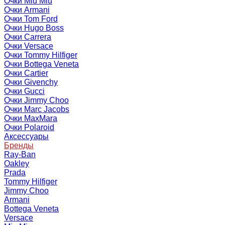
Очки Miu Miu
Очки Armani
Очки Tom Ford
Очки Hugo Boss
Очки Carrera
Очки Versace
Очки Tommy Hilfiger
Очки Bottega Veneta
Очки Cartier
Очки Givenchy
Очки Gucci
Очки Jimmy Choo
Очки Marc Jacobs
Очки MaxMara
Очки Polaroid
Аксессуары
Бренды
Ray-Ban
Oakley
Prada
Tommy Hilfiger
Jimmy Choo
Armani
Bottega Veneta
Versace