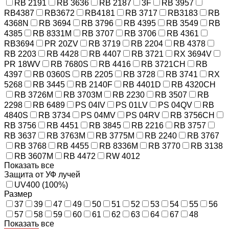
RB 2191
RB 3636
RB 2187
3F
RB 3957
RB4387
RB3672
RB4181
RB 3717
RB3183
RB
4368N
RB 3694
RB 3796
RB 4395
RB 3549
RB
4385
RB 8331M
RB 3707
RB 3706
RB 4361
RB3694
PR 20ZV
RB 3719
RB 2204
RB 4378
RB 2203
RB 4428
RB 4407
RB 3721
RX 3694V
PR 18WV
RB 7680S
RB 4416
RB 3721CH
RB
4397
RB 0360S
RB 2205
RB 3728
RB 3741
RX
5268
RB 3445
RB 2140F
RB 4401D
RB 4320CH
RB 3726M
RB 3703M
RB 2230
RB 3507
RB
2298
RB 6489
PS 04IV
PS 01LV
PS 04QV
RB
4840S
RB 3734
PS 04MV
PS 04RV
RB 3756CH
RB 3756
RB 4451
RB 3845
RB 2216
RB 3757
RB 3637
RB 3763M
RB 3775M
RB 2240
RB 3767
RB 3768
RB 4455
RB 8336M
RB 3770
RB 3138
RB 3607M
RB 4472
RW 4012
Показать все
Защита от УФ лучей
UV400 (100%)
Размер
37
39
47
49
50
51
52
53
54
55
56
57
58
59
60
61
62
63
64
67
48
Показать все