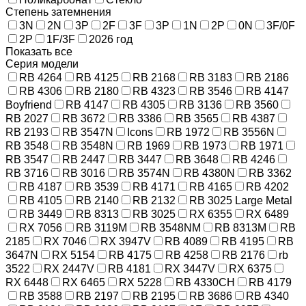
Степень затемнения
3N
2N
3Р
2F
3F
3P
1N
2P
0N
3F/0F
2Р
1F/3F
2026 год
Показать все
Серия модели
RB 4264
RB 4125
RB 2168
RB 3183
RB 2186
RB 4306
RB 2180
RB 4323
RB 3546
RB 4147
Boyfriend
RB 4147
RB 4305
RB 3136
RB 3560
RB 2027
RB 3672
RB 3386
RB 3565
RB 4387
RB 2193
RB 3547N
Icons
RB 1972
RB 3556N
RB 3548
RB 3548N
RB 1969
RB 1973
RB 1971
RB 3547
RB 2447
RB 3447
RB 3648
RB 4246
RB 3716
RB 3016
RB 3574N
RB 4380N
RB 3362
RB 4187
RB 3539
RB 4171
RB 4165
RB 4202
RB 4105
RB 2140
RB 2132
RB 3025 Large Metal
RB 3449
RB 8313
RB 3025
RX 6355
RX 6489
RX 7056
RB 3119M
RB 3548NM
RB 8313M
RB
2185
RX 7046
RX 3947V
RB 4089
RB 4195
RB
3647N
RX 5154
RB 4175
RB 4258
RB 2176
rb
3522
RX 2447V
RB 4181
RX 3447V
RX 6375
RX 6448
RX 6465
RX 5228
RB 4330CH
RB 4179
RB 3588
RB 2197
RB 2195
RB 3686
RB 4340