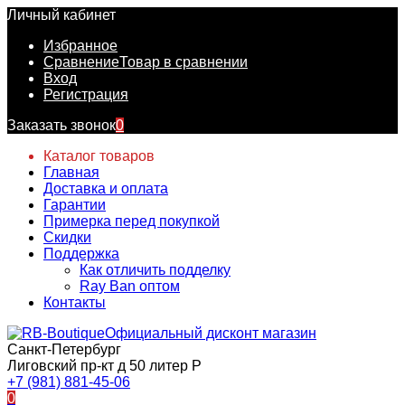
Личный кабинет
Избранное
Сравнение
Товар в сравнении
Вход
Регистрация
Заказать звонок
0
Каталог товаров
Главная
Доставка и оплата
Гарантии
Примерка перед покупкой
Скидки
Поддержка
Как отличить подделку
Ray Ban оптом
Контакты
Официальный дисконт магазин
Санкт-Петербург
Лиговский пр-кт д 50 литер Р
+7 (981) 881-45-06
0