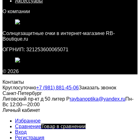
Аксессуары
О компании
Cолнцезащитные очки в интернет-магазине RB-
Boutique.ru
ОГРНИП: 321253600065071
© 2026
Контакты
Круглосуточно
+7 (981) 881-45-06
Заказать звонок
Санкт-Петербург
Лиговский пр-кт д 50 литер Р
raybanoptika@yandex.ru
Пн-
Вс 12:00—20:00
Личный кабинет
Избранное
Сравнение
Товар в сравнении
Вход
Регистрация