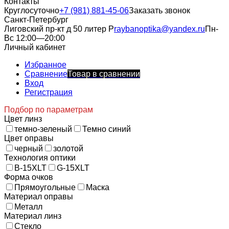
Контакты
Круглосуточно
+7 (981) 881-45-06
Заказать звонок
Санкт-Петербург
Лиговский пр-кт д 50 литер Р
raybanoptika@yandex.ru
Пн-
Вс 12:00—20:00
Личный кабинет
Избранное
Сравнение
Товар в сравнении
Вход
Регистрация
Подбор по параметрам
Цвет линз
темно-зеленый
Темно синий
Цвет оправы
черный
золотой
Технология оптики
B-15XLT
G-15XLT
Форма очков
Прямоугольные
Маска
Материал оправы
Металл
Материал линз
Стекло