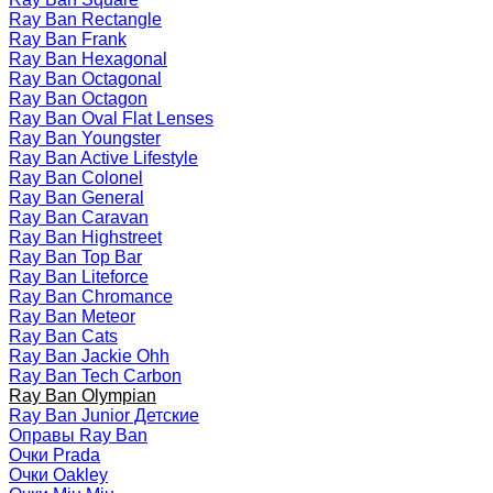
Ray Ban Rectangle
Ray Ban Frank
Ray Ban Hexagonal
Ray Ban Octagonal
Ray Ban Octagon
Ray Ban Oval Flat Lenses
Ray Ban Youngster
Ray Ban Active Lifestyle
Ray Ban Colonel
Ray Ban General
Ray Ban Caravan
Ray Ban Highstreet
Ray Ban Top Bar
Ray Ban Liteforce
Ray Ban Chromance
Ray Ban Meteor
Ray Ban Cats
Ray Ban Jackie Ohh
Ray Ban Tech Carbon
Ray Ban Olympian
Ray Ban Junior Детские
Оправы Ray Ban
Очки Prada
Очки Oakley