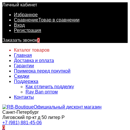
Личный кабинет
Избранное
Сравнение
Товар в сравнении
Вход
Регистрация
Заказать звонок
0
Каталог товаров
Главная
Доставка и оплата
Гарантии
Примерка перед покупкой
Скидки
Поддержка
Как отличить подделку
Ray Ban оптом
Контакты
Официальный дисконт магазин
Санкт-Петербург
Лиговский пр-кт д 50 литер Р
+7 (981) 881-45-06
0