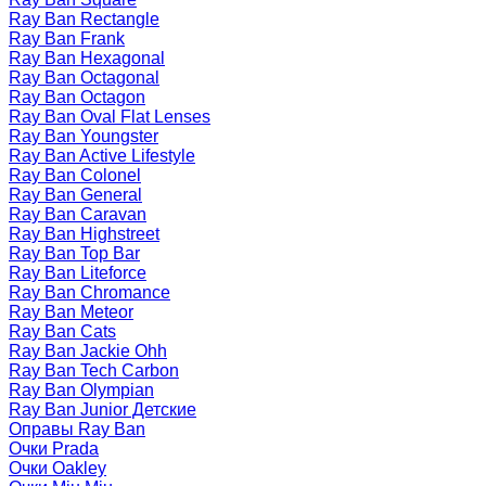
Ray Ban Rectangle
Ray Ban Frank
Ray Ban Hexagonal
Ray Ban Octagonal
Ray Ban Octagon
Ray Ban Oval Flat Lenses
Ray Ban Youngster
Ray Ban Active Lifestyle
Ray Ban Colonel
Ray Ban General
Ray Ban Caravan
Ray Ban Highstreet
Ray Ban Top Bar
Ray Ban Liteforce
Ray Ban Chromance
Ray Ban Meteor
Ray Ban Cats
Ray Ban Jackie Ohh
Ray Ban Tech Carbon
Ray Ban Olympian
Ray Ban Junior Детские
Оправы Ray Ban
Очки Prada
Очки Oakley