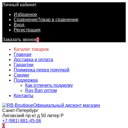
Личный кабинет
Избранное
Сравнение
Товар в сравнении
Вход
Регистрация
Заказать звонок
0
Каталог товаров
Главная
Доставка и оплата
Гарантии
Примерка перед покупкой
Скидки
Поддержка
Как отличить подделку
Ray Ban оптом
Контакты
Официальный дисконт магазин
Санкт-Петербург
Лиговский пр-кт д 50 литер Р
+7 (981) 881-45-06
0