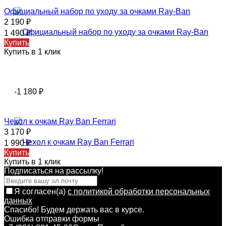
Официальный набор по уходу за очками Ray-Ban
2 190
₽
1 490
₽
Купить
Купить в 1 клик
-1 180
₽
Чехол к очкам Ray Ban Ferrari
3 170
₽
1 990
₽
Купить
Купить в 1 клик
Подписаться на рассылкy!
Я согласен(a)
с политикой обработки персональных
данных
Спасибо! Будем держать вас в курсе.
Ошибка отправки формы