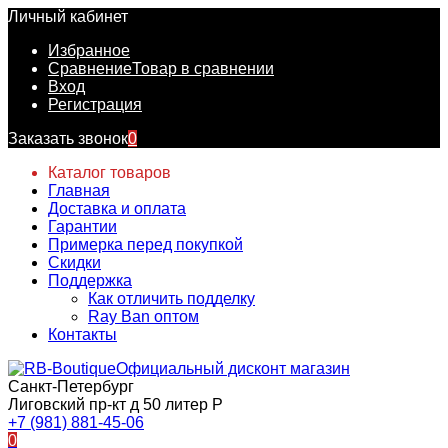
Личный кабинет
Избранное
Сравнение
Товар в сравнении
Вход
Регистрация
Заказать звонок
0
Каталог товаров
Главная
Доставка и оплата
Гарантии
Примерка перед покупкой
Скидки
Поддержка
Как отличить подделку
Ray Ban оптом
Контакты
Официальный дисконт магазин
Санкт-Петербург
Лиговский пр-кт д 50 литер Р
+7 (981) 881-45-06
0