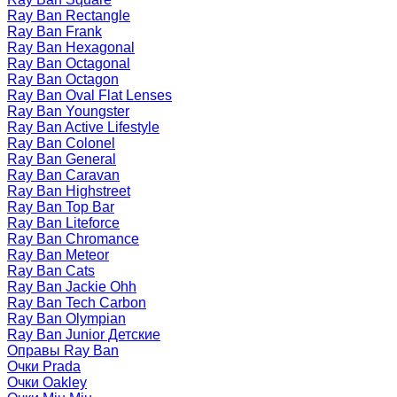
Ray Ban Rectangle
Ray Ban Frank
Ray Ban Hexagonal
Ray Ban Octagonal
Ray Ban Octagon
Ray Ban Oval Flat Lenses
Ray Ban Youngster
Ray Ban Active Lifestyle
Ray Ban Colonel
Ray Ban General
Ray Ban Caravan
Ray Ban Highstreet
Ray Ban Top Bar
Ray Ban Liteforce
Ray Ban Chromance
Ray Ban Meteor
Ray Ban Cats
Ray Ban Jackie Ohh
Ray Ban Tech Carbon
Ray Ban Olympian
Ray Ban Junior Детские
Оправы Ray Ban
Очки Prada
Очки Oakley