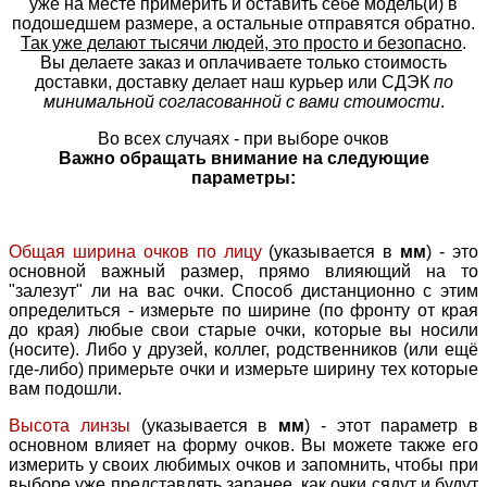
уже на месте примерить и оставить себе модель(и) в
подошедшем размере, а остальные отправятся обратно.
Так уже делают тысячи людей, это просто и безопасно
.
Вы делаете заказ и оплачиваете только стоимость
доставки, доставку делает наш курьер или СДЭК
по
минимальной согласованной с вами стоимости
.
Во всех случаях - при выборе очков
Важно обращать внимание на следующие
параметры:
Общая ширина очков по лицу
(указывается в
мм
) - это
основной важный размер, прямо влияющий на то
"залезут" ли на вас очки. Способ дистанционно с этим
определиться - измерьте по ширине (по фронту от края
до края) любые свои старые очки, которые вы носили
(носите). Либо у друзей, коллег, родственников (или ещё
где-либо) примерьте очки и измерьте ширину тех которые
вам подошли.
Высота линзы
(указывается в
мм
) - этот параметр в
основном влияет на форму очков. Вы можете также его
измерить у своих любимых очков и запомнить, чтобы при
выборе уже представлять заранее, как очки сядут и будут