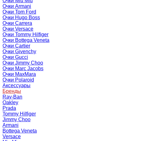
Очки Miu Miu
Очки Armani
Очки Tom Ford
Очки Hugo Boss
Очки Carrera
Очки Versace
Очки Tommy Hilfiger
Очки Bottega Veneta
Очки Cartier
Очки Givenchy
Очки Gucci
Очки Jimmy Choo
Очки Marc Jacobs
Очки MaxMara
Очки Polaroid
Аксессуары
Бренды
Ray-Ban
Oakley
Prada
Tommy Hilfiger
Jimmy Choo
Armani
Bottega Veneta
Versace