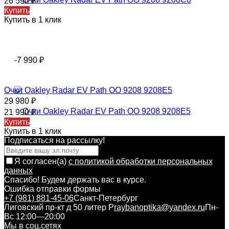
26 590
₽
Купить
Купить в 1 клик
-7 990
₽
Очки Oakley Radar EV Path OO 9208 9208E5
29 980
₽
21 990
₽
Купить
Купить в 1 клик
Подписаться на рассылкy!
Я согласен(a)
с политикой обработки персональных
данных
Спасибо! Будем держать вас в курсе.
Ошибка отправки формы
+7 (981) 881-45-06
Санкт-Петербург
Лиговский пр-кт д 50 литер Р
raybanoptika@yandex.ru
Пн-
Вс 12:00—20:00
Мы в соц.сетях