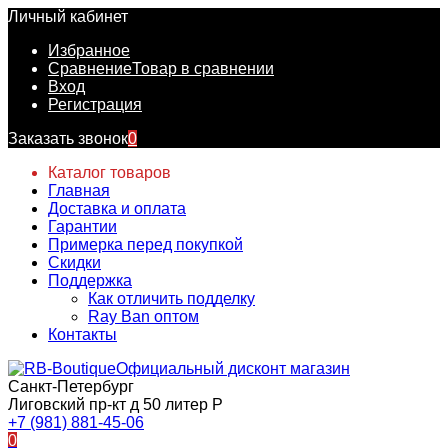
Личный кабинет
Избранное
Сравнение
Товар в сравнении
Вход
Регистрация
Заказать звонок
0
Каталог товаров
Главная
Доставка и оплата
Гарантии
Примерка перед покупкой
Скидки
Поддержка
Как отличить подделку
Ray Ban оптом
Контакты
Официальный дисконт магазин
Санкт-Петербург
Лиговский пр-кт д 50 литер Р
+7 (981) 881-45-06
0