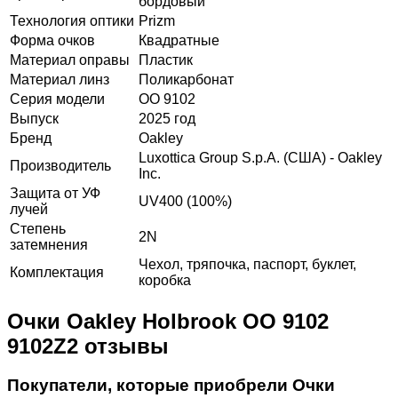
бордовый
Технология оптики
Prizm
Форма очков
Квадратные
Материал оправы
Пластик
Материал линз
Поликарбонат
Серия модели
OO 9102
Выпуск
2025 год
Бренд
Oakley
Luxottica Group S.p.A. (США) - Oakley
Производитель
Inc.
Защита от УФ
UV400 (100%)
лучей
Степень
2N
затемнения
Чехол, тряпочка, паспорт, буклет,
Комплектация
коробка
Очки Oakley Holbrook OO 9102
9102Z2 отзывы
Покупатели, которые приобрели Очки