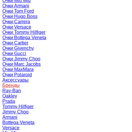
Очки Miu Miu
Очки Armani
Очки Tom Ford
Очки Hugo Boss
Очки Carrera
Очки Versace
Очки Tommy Hilfiger
Очки Bottega Veneta
Очки Cartier
Очки Givenchy
Очки Gucci
Очки Jimmy Choo
Очки Marc Jacobs
Очки MaxMara
Очки Polaroid
Аксессуары
Бренды
Ray-Ban
Oakley
Prada
Tommy Hilfiger
Jimmy Choo
Armani
Bottega Veneta
Versace