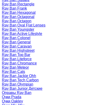
Ray Ban Rectangle
Ray Ban Frank
Ray Ban Hexagonal
Ray Ban Octagonal
Ray Ban Octagon
Ray Ban Oval Flat Lenses
Ray Ban Youngster
Ray Ban Active Lifestyle
Ray Ban Colonel
Ray Ban General
Ray Ban Caravan
Ray Ban Highstreet
Ray Ban Top Bar
Ray Ban Liteforce
Ray Ban Chromance
Ray Ban Meteor
Ray Ban Cats
Ray Ban Jackie Ohh
Ray Ban Tech Carbon
Ray Ban Olympian
Ray Ban Junior Детские
Оправы Ray Ban
Очки Prada
Очки Oakley