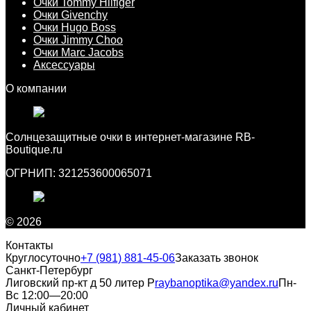
Очки Tommy Hilfiger
Очки Givenchy
Очки Hugo Boss
Очки Jimmy Choo
Очки Marc Jacobs
Аксессуары
О компании
Cолнцезащитные очки в интернет-магазине RB-
Boutique.ru
ОГРНИП: 321253600065071
© 2026
Контакты
Круглосуточно
+7 (981) 881-45-06
Заказать звонок
Санкт-Петербург
Лиговский пр-кт д 50 литер Р
raybanoptika@yandex.ru
Пн-
Вс 12:00—20:00
Личный кабинет