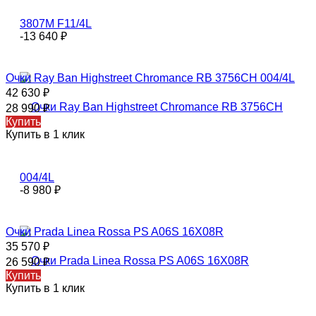
-13 640
₽
Oчки Rаy Ваn Highstreet Chromance RB 3756CH 004/4L
42 630
₽
28 990
₽
Купить
Купить в 1 клик
-8 980
₽
Очки Prada Linea Rossa PS A06S 16X08R
35 570
₽
26 590
₽
Купить
Купить в 1 клик