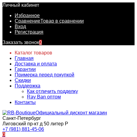
Личный кабинет
Избранное
Сравнение
Товар в сравнении
Вход
Регистрация
Заказать звонок
0
Каталог товаров
Главная
Доставка и оплата
Гарантии
Примерка перед покупкой
Скидки
Поддержка
Как отличить подделку
Ray Ban оптом
Контакты
Официальный дисконт магазин
Санкт-Петербург
Лиговский пр-кт д 50 литер Р
+7 (981) 881-45-06
0