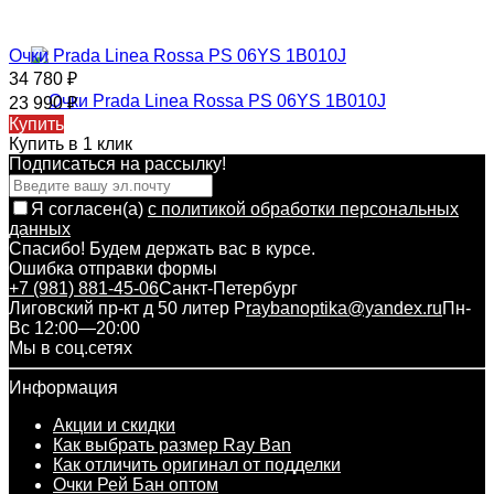
Очки Prada Linea Rossa PS 06YS 1B010J
34 780
₽
23 990
₽
Купить
Купить в 1 клик
Подписаться на рассылкy!
Я согласен(a)
с политикой обработки персональных
данных
Спасибо! Будем держать вас в курсе.
Ошибка отправки формы
+7 (981) 881-45-06
Санкт-Петербург
Лиговский пр-кт д 50 литер Р
raybanoptika@yandex.ru
Пн-
Вс 12:00—20:00
Мы в соц.сетях
Информация
Акции и скидки
Как выбрать размер Ray Ban
Как отличить оригинал от подделки
Очки Рей Бан оптом