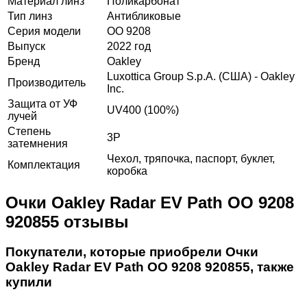
Материал линз
Поликарбонат
Тип линз
Антибликовые
Серия модели
OO 9208
Выпуск
2022 год
Бренд
Oakley
Luxottica Group S.p.A. (США) - Oakley
Производитель
Inc.
Защита от УФ
UV400 (100%)
лучей
Степень
3P
затемнения
Чехол, тряпочка, паспорт, буклет,
Комплектация
коробка
Очки Oakley Radar EV Path OO 9208
920855 отзывы
Покупатели, которые приобрели Очки
Oakley Radar EV Path OO 9208 920855, также
купили