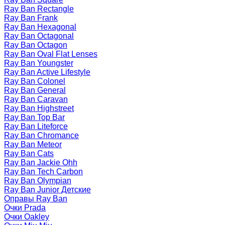
Ray Ban Rectangle
Ray Ban Frank
Ray Ban Hexagonal
Ray Ban Octagonal
Ray Ban Octagon
Ray Ban Oval Flat Lenses
Ray Ban Youngster
Ray Ban Active Lifestyle
Ray Ban Colonel
Ray Ban General
Ray Ban Caravan
Ray Ban Highstreet
Ray Ban Top Bar
Ray Ban Liteforce
Ray Ban Chromance
Ray Ban Meteor
Ray Ban Cats
Ray Ban Jackie Ohh
Ray Ban Tech Carbon
Ray Ban Olympian
Ray Ban Junior Детские
Оправы Ray Ban
Очки Prada
Очки Oakley