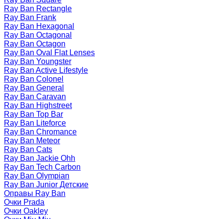
Ray Ban Rectangle
Ray Ban Frank
Ray Ban Hexagonal
Ray Ban Octagonal
Ray Ban Octagon
Ray Ban Oval Flat Lenses
Ray Ban Youngster
Ray Ban Active Lifestyle
Ray Ban Colonel
Ray Ban General
Ray Ban Caravan
Ray Ban Highstreet
Ray Ban Top Bar
Ray Ban Liteforce
Ray Ban Chromance
Ray Ban Meteor
Ray Ban Cats
Ray Ban Jackie Ohh
Ray Ban Tech Carbon
Ray Ban Olympian
Ray Ban Junior Детские
Оправы Ray Ban
Очки Prada
Очки Oakley