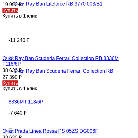
19 990
₽
Купить
Купить в 1 клик
-11 240
₽
Очки Rаy Ваn Scuderia Ferrari Collection RB 8336M
F118/6P
38 630
₽
27 390
₽
Купить
Купить в 1 клик
-7 640
₽
Очки Prada Linea Rossa PS 05ZS DG006F
33 630
₽