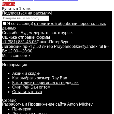
Купить
Купить в 1 клик
Подписаться на рассылкy!
Я согласен(a)
с политикой обработки персональных
данных
Спасибо! Будем держать вас в курсе.
Ошибка отправки формы
+7 (981) 881-45-06
Санкт-Петербург
Лиговский пр-кт д 50 литер Р
raybanoptika@yandex.ru
Пн-
Вс 12:00—20:00
Мы в соц.сетях
Информация
Акции и скидки
Как выбрать размер Ray Ban
Как отличить оригинал от подделки
Очки Рей Бан оптом
Оставить отзыв
Сервис
Разработка и Продвижение сайта Anton Ivlichev
Примерка
Доставка и оплата