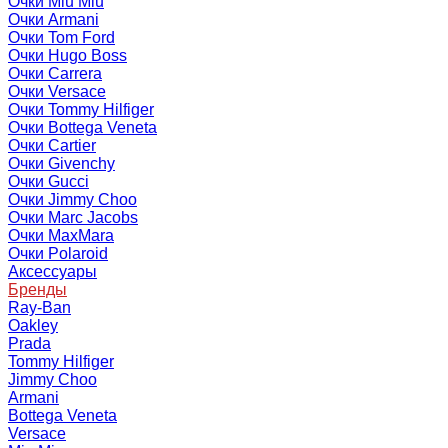
Очки Miu Miu
Очки Armani
Очки Tom Ford
Очки Hugo Boss
Очки Carrera
Очки Versace
Очки Tommy Hilfiger
Очки Bottega Veneta
Очки Cartier
Очки Givenchy
Очки Gucci
Очки Jimmy Choo
Очки Marc Jacobs
Очки MaxMara
Очки Polaroid
Аксессуары
Бренды
Ray-Ban
Oakley
Prada
Tommy Hilfiger
Jimmy Choo
Armani
Bottega Veneta
Versace