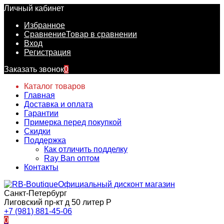
Личный кабинет
Избранное
Сравнение
Товар в сравнении
Вход
Регистрация
Заказать звонок
0
Каталог товаров
Главная
Доставка и оплата
Гарантии
Примерка перед покупкой
Скидки
Поддержка
Как отличить подделку
Ray Ban оптом
Контакты
Официальный дисконт магазин
Санкт-Петербург
Лиговский пр-кт д 50 литер Р
+7 (981) 881-45-06
0