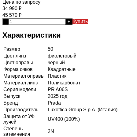
Цена по запросу
34 990
₽
45 570
₽
Купить
-
+
Характеристики
Размер
50
Цвет линз
фиолетовый
Цвет оправы
черный
Форма очков
Квадратные
Материал оправы
Пластик
Материал линз
Поликарбонат
Серия модели
PR A06S
Выпуск
2025 год
Бренд
Prada
Производитель
Luxottica Group S.p.A. (Италия)
Защита от УФ
UV400 (100%)
лучей
Степень
2N
затемнения