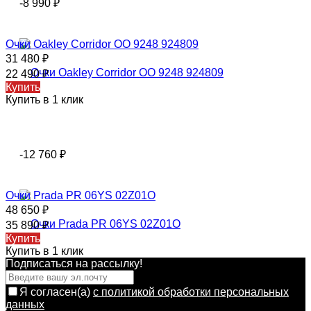
-8 990
₽
Очки Oakley Corridor OO 9248 924809
31 480
₽
22 490
₽
Купить
Купить в 1 клик
-12 760
₽
Очки Prada PR 06YS 02Z01O
48 650
₽
35 890
₽
Купить
Купить в 1 клик
Подписаться на рассылкy!
Я согласен(a)
с политикой обработки персональных
данных