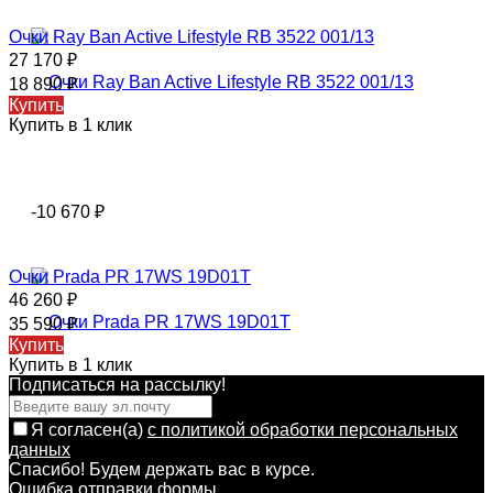
Очки Ray Ban Active Lifestyle RB 3522 001/13
27 170
₽
18 890
₽
Купить
Купить в 1 клик
-10 670
₽
Очки Prada PR 17WS 19D01T
46 260
₽
35 590
₽
Купить
Купить в 1 клик
Подписаться на рассылкy!
Я согласен(a)
с политикой обработки персональных
данных
Спасибо! Будем держать вас в курсе.
Ошибка отправки формы