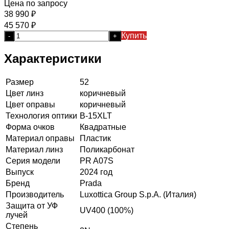
Цена по запросу
38 990
₽
45 570
₽
Купить
-
+
Характеристики
Размер
52
Цвет линз
коричневый
Цвет оправы
коричневый
Технология оптики
B-15XLT
Форма очков
Квадратные
Материал оправы
Пластик
Материал линз
Поликарбонат
Серия модели
PR A07S
Выпуск
2024 год
Бренд
Prada
Производитель
Luxottica Group S.p.A. (Италия)
Защита от УФ
UV400 (100%)
лучей
Степень