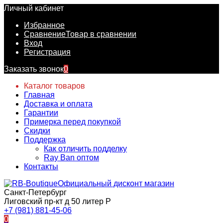
Личный кабинет
Избранное
Сравнение
Товар в сравнении
Вход
Регистрация
Заказать звонок
0
Каталог товаров
Главная
Доставка и оплата
Гарантии
Примерка перед покупкой
Скидки
Поддержка
Как отличить подделку
Ray Ban оптом
Контакты
Официальный дисконт магазин
Санкт-Петербург
Лиговский пр-кт д 50 литер Р
+7 (981) 881-45-06
0