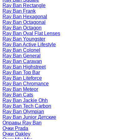
Ray Ban Rectangle
Ray Ban Frank
Ray Ban Hexagonal
Ray Ban Octagonal
Ray Ban Octagon
Ray Ban Oval Flat Lenses
Ray Ban Youngster
Ray Ban Active Lifestyle
Ray Ban Colonel
Ray Ban General
Ray Ban Caravan
Ray Ban Highstreet
Ray Ban Top Bar
Ray Ban Liteforce
Ray Ban Chromance
Ray Ban Meteor
Ray Ban Cats
Ray Ban Jackie Ohh
Ray Ban Tech Carbon
Ray Ban Olympian
Ray Ban Junior Детские
Оправы Ray Ban
Очки Prada
Очки Oakley