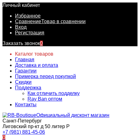
Личный кабинет
Избранное
Сравнение
Товар в сравнении
Вход
Регистрация
Заказать звонок
0
Каталог товаров
Главная
Доставка и оплата
Гарантии
Примерка перед покупкой
Скидки
Поддержка
Как отличить подделку
Ray Ban оптом
Контакты
Официальный дисконт магазин
Санкт-Петербург
Лиговский пр-кт д 50 литер Р
+7 (981) 881-45-06
0