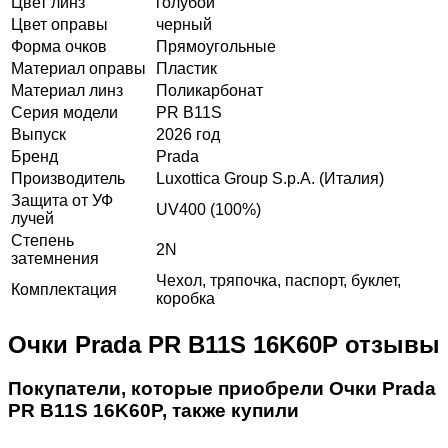
Цвет линз
голубой
Цвет оправы
черный
Форма очков
Прямоугольные
Материал оправы
Пластик
Материал линз
Поликарбонат
Серия модели
PR B11S
Выпуск
2026 год
Бренд
Prada
Производитель
Luxottica Group S.p.A. (Италия)
Защита от УФ
UV400 (100%)
лучей
Степень
2N
затемнения
Чехол, тряпочка, паспорт, буклет,
Комплектация
коробка
Очки Prada PR B11S 16K60P отзывы
Покупатели, которые приобрели Очки Prada
PR B11S 16K60P, также купили