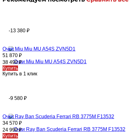
-13 380
₽
Oчки Miu Miu MU A54S ZVN5D1
51 870
₽
38 490
₽
Купить
Купить в 1 клик
-9 580
₽
Очки Ray Ban Scuderia Ferrari RB 3775M F13532
34 570
₽
24 990
₽
Купить