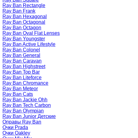
Ray Ban Rectangle
Ray Ban Frank
Ray Ban Hexagonal
Ray Ban Octagonal
Ray Ban Octagon
Ray Ban Oval Flat Lenses
Ray Ban Youngster
Ray Ban Active Lifestyle
Ray Ban Colonel
Ray Ban General
Ray Ban Caravan
Ray Ban Highstreet
Ray Ban Top Bar
Ray Ban Liteforce
Ray Ban Chromance
Ray Ban Meteor
Ray Ban Cats
Ray Ban Jackie Ohh
Ray Ban Tech Carbon
Ray Ban Olympian
Ray Ban Junior Детские
Оправы Ray Ban
Очки Prada
Очки Oakley