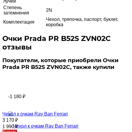
лучей
Степень
2N
затемнения
Чехол, тряпочка, паспорт, буклет,
Комплектация
коробка
Очки Prada PR B52S ZVN02C
отзывы
Покупатели, которые приобрели Очки
Prada PR B52S ZVN02C, также купили
-1 180
₽
Чехол к очкам Ray Ban Ferrari
3 170
₽
1 990
₽