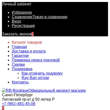
Личный кабинет
Избранное
Сравнение
Товар в сравнении
Вход
Регистрация
Заказать звонок
0
Каталог товаров
Главная
Доставка и оплата
Гарантии
Примерка перед покупкой
Скидки
Поддержка
Как отличить подделку
Ray Ban оптом
Контакты
Официальный дисконт магазин
Санкт-Петербург
Лиговский пр-кт д 50 литер Р
+7 (981) 881-45-06
0