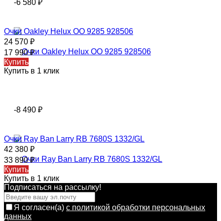
-6 580
₽
Очки Oakley Helux OO 9285 928506
24 570
₽
17 990
₽
Купить
Купить в 1 клик
-8 490
₽
Очки Ray Ban Larry RB 7680S 1332/GL
42 380
₽
33 890
₽
Купить
Купить в 1 клик
Подписаться на рассылкy!
Я согласен(a)
с политикой обработки персональных
данных