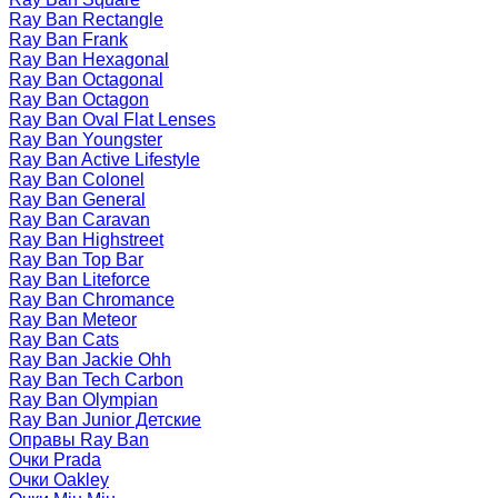
Ray Ban Rectangle
Ray Ban Frank
Ray Ban Hexagonal
Ray Ban Octagonal
Ray Ban Octagon
Ray Ban Oval Flat Lenses
Ray Ban Youngster
Ray Ban Active Lifestyle
Ray Ban Colonel
Ray Ban General
Ray Ban Caravan
Ray Ban Highstreet
Ray Ban Top Bar
Ray Ban Liteforce
Ray Ban Chromance
Ray Ban Meteor
Ray Ban Cats
Ray Ban Jackie Ohh
Ray Ban Tech Carbon
Ray Ban Olympian
Ray Ban Junior Детские
Оправы Ray Ban
Очки Prada
Очки Oakley