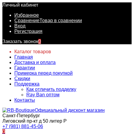
Личный кабинет
Избранное
Сравнение
Товар в сравнении
Вход
Регистрация
Заказать звонок
0
Каталог товаров
Главная
Доставка и оплата
Гарантии
Примерка перед покупкой
Скидки
Поддержка
Как отличить подделку
Ray Ban оптом
Контакты
Официальный дисконт магазин
Санкт-Петербург
Лиговский пр-кт д 50 литер Р
+7 (981) 881-45-06
0