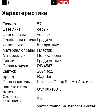
Купить
-
+
Характеристики
Размер
57
Цвет линз
серый
Цвет оправы
черный
Технология оптики
Градиент
Форма очков
Квадратные
Материал оправы
Пластик
Материал линз
Поликарбонат
Тип линз
Градиентные
Серия модели
RB 4547
Выпуск
2024 год
Бренд
Ray-Ban
Производитель
Luxottica Group S.p.A. (Италия)
Защита от УФ
UV400 (100%)
лучей
Степень
2N
затемнения
Чехол, тряпочка, паспорт, буклет,