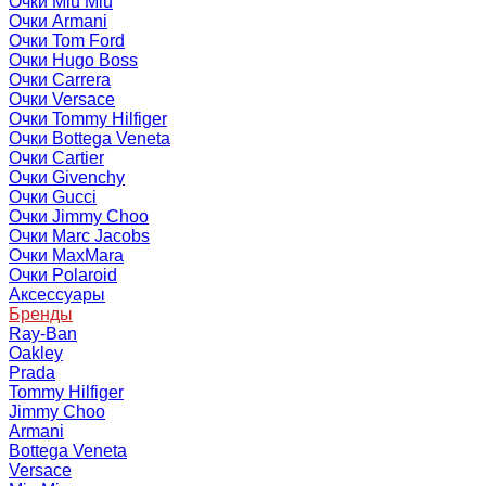
Очки Miu Miu
Очки Armani
Очки Tom Ford
Очки Hugo Boss
Очки Carrera
Очки Versace
Очки Tommy Hilfiger
Очки Bottega Veneta
Очки Cartier
Очки Givenchy
Очки Gucci
Очки Jimmy Choo
Очки Marc Jacobs
Очки MaxMara
Очки Polaroid
Аксессуары
Бренды
Ray-Ban
Oakley
Prada
Tommy Hilfiger
Jimmy Choo
Armani
Bottega Veneta
Versace