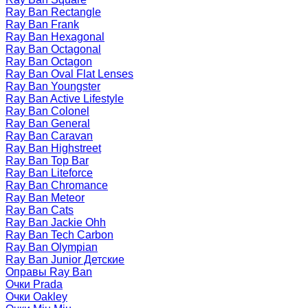
Ray Ban Rectangle
Ray Ban Frank
Ray Ban Hexagonal
Ray Ban Octagonal
Ray Ban Octagon
Ray Ban Oval Flat Lenses
Ray Ban Youngster
Ray Ban Active Lifestyle
Ray Ban Colonel
Ray Ban General
Ray Ban Caravan
Ray Ban Highstreet
Ray Ban Top Bar
Ray Ban Liteforce
Ray Ban Chromance
Ray Ban Meteor
Ray Ban Cats
Ray Ban Jackie Ohh
Ray Ban Tech Carbon
Ray Ban Olympian
Ray Ban Junior Детские
Оправы Ray Ban
Очки Prada
Очки Oakley