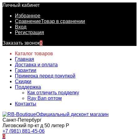
Личный кабинет
Избранное
Сравнение
Товар в сравнении
Вход
Регистрация
Заказать звонок
0
Каталог товаров
Главная
Доставка и оплата
Гарантии
Примерка перед покупкой
Скидки
Поддержка
Как отличить подделку
Ray Ban оптом
Контакты
Официальный дисконт магазин
Санкт-Петербург
Лиговский пр-кт д 50 литер Р
+7 (981) 881-45-06
0