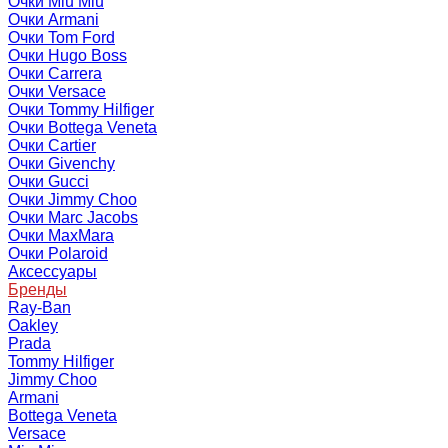
Очки Miu Miu
Очки Armani
Очки Tom Ford
Очки Hugo Boss
Очки Carrera
Очки Versace
Очки Tommy Hilfiger
Очки Bottega Veneta
Очки Cartier
Очки Givenchy
Очки Gucci
Очки Jimmy Choo
Очки Marc Jacobs
Очки MaxMara
Очки Polaroid
Аксессуары
Бренды
Ray-Ban
Oakley
Prada
Tommy Hilfiger
Jimmy Choo
Armani
Bottega Veneta
Versace