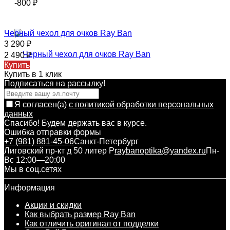
-800
₽
Черный чехол для очков Ray Ban
3 290
₽
2 490
₽
Купить
Купить в 1 клик
Подписаться на рассылкy!
Я согласен(a)
с политикой обработки персональных
данных
Спасибо! Будем держать вас в курсе.
Ошибка отправки формы
+7 (981) 881-45-06
Санкт-Петербург
Лиговский пр-кт д 50 литер Р
raybanoptika@yandex.ru
Пн-
Вс 12:00—20:00
Мы в соц.сетях
Информация
Акции и скидки
Как выбрать размер Ray Ban
Как отличить оригинал от подделки