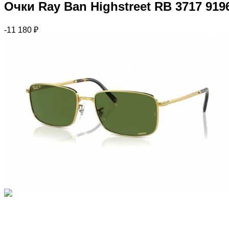
Очки Ray Ban Highstreet RB 3717 919
-11 180
₽