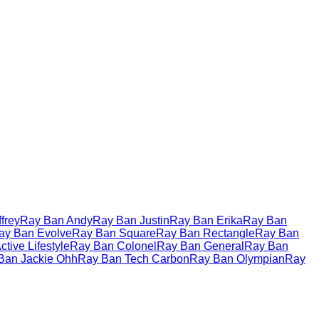
frey
Ray Ban Andy
Ray Ban Justin
Ray Ban Erika
Ray Ban
ay Ban Evolve
Ray Ban Square
Ray Ban Rectangle
Ray Ban
tive Lifestyle
Ray Ban Colonel
Ray Ban General
Ray Ban
Ban Jackie Ohh
Ray Ban Tech Carbon
Ray Ban Olympian
Ray