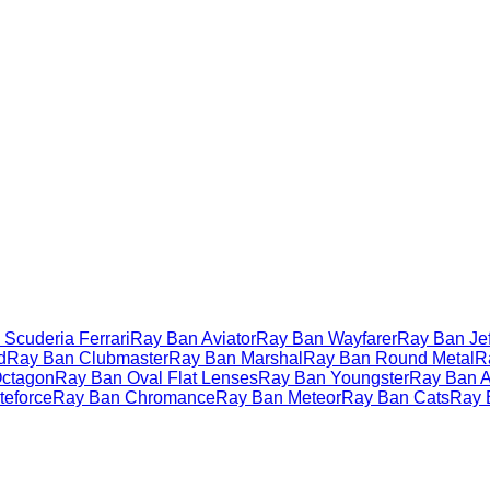
Scuderia Ferrari
Ray Ban Aviator
Ray Ban Wayfarer
Ray Ban Jef
d
Ray Ban Clubmaster
Ray Ban Marshal
Ray Ban Round Metal
R
ctagon
Ray Ban Oval Flat Lenses
Ray Ban Youngster
Ray Ban Ac
teforce
Ray Ban Chromance
Ray Ban Meteor
Ray Ban Cats
Ray 