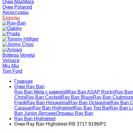
Очки MaxMara
Очки Polaroid
Аксессуары
Бренды
Bottega Veneta
Versace
Miu Miu
Tom Ford
Главная
Очки Ray Ban
Ray Ban Meta с камерой
Ray Ban ASAP Rocky
Ray Ban 
Chris
Ray Ban Cockpit
Ray Ban Blaze
Ray Ban Clubroun
Frank
Ray Ban Hexagonal
Ray Ban Octagonal
Ray Ban O
Caravan
Ray Ban Highstreet
Ray Ban Top Bar
Ray Ban Li
Ban Junior Детские
Оправы Ray Ban
Ray Ban Highstreet
Очки Ray Ban Highstreet RB 3717 9196/P1