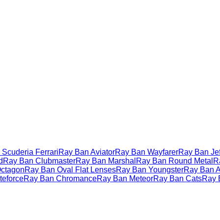
Scuderia Ferrari
Ray Ban Aviator
Ray Ban Wayfarer
Ray Ban Jef
d
Ray Ban Clubmaster
Ray Ban Marshal
Ray Ban Round Metal
R
ctagon
Ray Ban Oval Flat Lenses
Ray Ban Youngster
Ray Ban Ac
teforce
Ray Ban Chromance
Ray Ban Meteor
Ray Ban Cats
Ray 