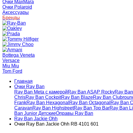
Очки MaxMara
Очки Polaroid
Аксессуары
Бренды
Bottega Veneta
Versace
Miu Miu
Tom Ford
Главная
Очки Ray Ban
Ray Ban Meta с камерой
Ray Ban ASAP Rocky
Ray Ban 
Chris
Ray Ban Cockpit
Ray Ban Blaze
Ray Ban Clubroun
Frank
Ray Ban Hexagonal
Ray Ban Octagonal
Ray Ban O
Caravan
Ray Ban Highstreet
Ray Ban Top Bar
Ray Ban Li
Ban Junior Детские
Оправы Ray Ban
Ray Ban Jackie Ohh
Очки Ray Ban Jackie Ohh RB 4101 601