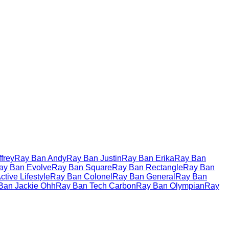
frey
Ray Ban Andy
Ray Ban Justin
Ray Ban Erika
Ray Ban
ay Ban Evolve
Ray Ban Square
Ray Ban Rectangle
Ray Ban
tive Lifestyle
Ray Ban Colonel
Ray Ban General
Ray Ban
Ban Jackie Ohh
Ray Ban Tech Carbon
Ray Ban Olympian
Ray