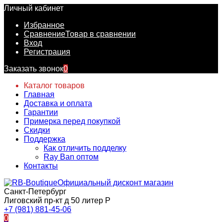
Личный кабинет
Избранное
Сравнение
Товар в сравнении
Вход
Регистрация
Заказать звонок
0
Каталог товаров
Главная
Доставка и оплата
Гарантии
Примерка перед покупкой
Скидки
Поддержка
Как отличить подделку
Ray Ban оптом
Контакты
Официальный дисконт магазин
Санкт-Петербург
Лиговский пр-кт д 50 литер Р
+7 (981) 881-45-06
0