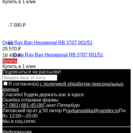
Купить в 1 клик
-7 080
₽
Очки Ray Ban Hexagonal RB 3707 001/51
25 570
₽
18 490
₽
Купить
Купить в 1 клик
Подписаться на рассылкy!
Я согласен(a)
с политикой обработки персональных
данных
Спасибо! Будем держать вас в курсе.
Ошибка отправки формы
+7 (981) 881-45-06
Санкт-Петербург
Лиговский пр-кт д 50 литер Р
raybanoptika@yandex.ru
Пн-
Вс 12:00—20:00
Мы в соц.сетях
Информация