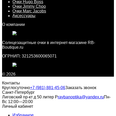
Очки Hugo Boss
Очки Jimmy Choo
Очки Marc Jacobs
Аксессуары
О компании
Cолнцезащитные очки в интернет-магазине RB-
Boutique.ru
ОГРНИП: 321253600065071
© 2026
Контакты
Круглосуточно
+7 (981) 881-45-06
Заказать звонок
Санкт-Петербург
Лиговский пр-кт д 50 литер Р
raybanoptika@yandex.ru
Пн-
Вс 12:00—20:00
Личный кабинет
Избранное