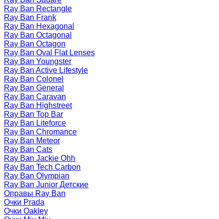
Ray Ban Rectangle
Ray Ban Frank
Ray Ban Hexagonal
Ray Ban Octagonal
Ray Ban Octagon
Ray Ban Oval Flat Lenses
Ray Ban Youngster
Ray Ban Active Lifestyle
Ray Ban Colonel
Ray Ban General
Ray Ban Caravan
Ray Ban Highstreet
Ray Ban Top Bar
Ray Ban Liteforce
Ray Ban Chromance
Ray Ban Meteor
Ray Ban Cats
Ray Ban Jackie Ohh
Ray Ban Tech Carbon
Ray Ban Olympian
Ray Ban Junior Детские
Оправы Ray Ban
Очки Prada
Очки Oakley