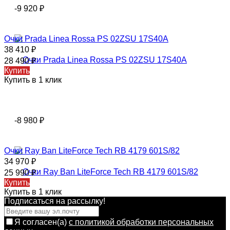
-9 920
₽
Очки Prada Linea Rossa PS 02ZSU 17S40A
38 410
₽
28 490
₽
Купить
Купить в 1 клик
-8 980
₽
Очки Ray Ban LiteForce Tech RB 4179 601S/82
34 970
₽
25 990
₽
Купить
Купить в 1 клик
Подписаться на рассылкy!
Я согласен(a)
с политикой обработки персональных