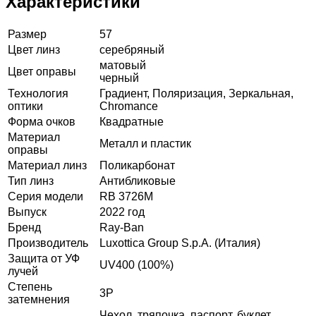
Характеристики
Размер
57
Цвет линз
серебряный
матовый
Цвет оправы
черный
Технология
Градиент, Поляризация, Зеркальная,
оптики
Chromance
Форма очков
Квадратные
Материал
Металл и пластик
оправы
Материал линз
Поликарбонат
Тип линз
Антибликовые
Серия модели
RB 3726M
Выпуск
2022 год
Бренд
Ray-Ban
Производитель
Luxottica Group S.p.A. (Италия)
Защита от УФ
UV400 (100%)
лучей
Степень
3P
затемнения
Чехол, тряпочка, паспорт, буклет,