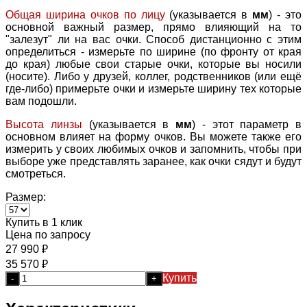
Общая ширина очков по лицу
(указывается в
мм
) - это
основной важный размер, прямо влияющий на то
"залезут" ли на вас очки. Способ дистанционно с этим
определиться - измерьте по ширине (по фронту от края
до края) любые свои старые очки, которые вы носили
(носите). Либо у друзей, коллег, родственников (или ещё
где-либо) примерьте очки и измерьте ширину тех которые
вам подошли.
Высота линзы
(указывается в
мм
) - этот параметр в
основном влияет на форму очков. Вы можете также его
измерить у своих любимых очков и запомнить, чтобы при
выборе уже представлять заранее, как очки сядут и будут
смотреться.
Размер:
Купить в 1 клик
Цена по запросу
27 990
₽
35 570
₽
Купить
-
+