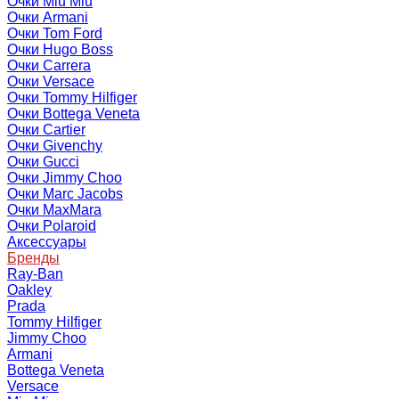
Очки Miu Miu
Очки Armani
Очки Tom Ford
Очки Hugo Boss
Очки Carrera
Очки Versace
Очки Tommy Hilfiger
Очки Bottega Veneta
Очки Cartier
Очки Givenchy
Очки Gucci
Очки Jimmy Choo
Очки Marc Jacobs
Очки MaxMara
Очки Polaroid
Аксессуары
Бренды
Ray-Ban
Oakley
Prada
Tommy Hilfiger
Jimmy Choo
Armani
Bottega Veneta
Versace