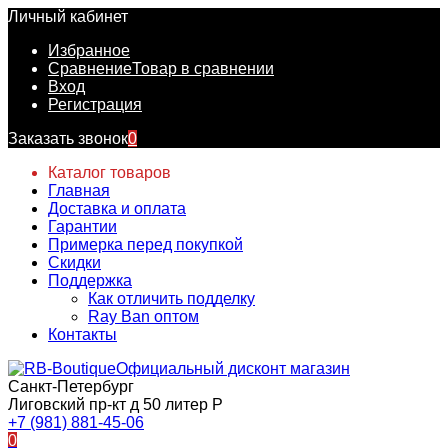
Личный кабинет
Избранное
Сравнение
Товар в сравнении
Вход
Регистрация
Заказать звонок
0
Каталог товаров
Главная
Доставка и оплата
Гарантии
Примерка перед покупкой
Скидки
Поддержка
Как отличить подделку
Ray Ban оптом
Контакты
Официальный дисконт магазин
Санкт-Петербург
Лиговский пр-кт д 50 литер Р
+7 (981) 881-45-06
0