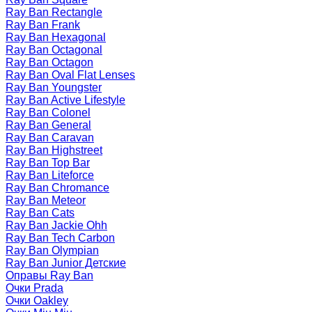
Ray Ban Rectangle
Ray Ban Frank
Ray Ban Hexagonal
Ray Ban Octagonal
Ray Ban Octagon
Ray Ban Oval Flat Lenses
Ray Ban Youngster
Ray Ban Active Lifestyle
Ray Ban Colonel
Ray Ban General
Ray Ban Caravan
Ray Ban Highstreet
Ray Ban Top Bar
Ray Ban Liteforce
Ray Ban Chromance
Ray Ban Meteor
Ray Ban Cats
Ray Ban Jackie Ohh
Ray Ban Tech Carbon
Ray Ban Olympian
Ray Ban Junior Детские
Оправы Ray Ban
Очки Prada
Очки Oakley