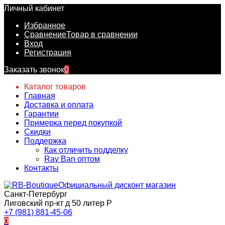
Личный кабинет
Избранное
Сравнение
Товар в сравнении
Вход
Регистрация
Заказать звонок
0
Каталог товаров
Главная
Доставка и оплата
Гарантии
Примерка перед покупкой
Скидки
Поддержка
Как отличить подделку
Ray Ban оптом
Контакты
Официальный дисконт магазин
Санкт-Петербург
Лиговский пр-кт д 50 литер Р
+7 (981) 881-45-06
0