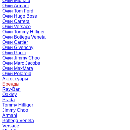
Очки Miu Miu
Очки Armani
Очки Tom Ford
Очки Hugo Boss
Очки Carrera
Очки Versace
Очки Tommy Hilfiger
Очки Bottega Veneta
Очки Cartier
Очки Givenchy
Очки Gucci
Очки Jimmy Choo
Очки Marc Jacobs
Очки MaxMara
Очки Polaroid
Аксессуары
Бренды
Ray-Ban
Oakley
Prada
Tommy Hilfiger
Jimmy Choo
Armani
Bottega Veneta
Versace