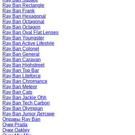
Ray Ban Rectangle
Ray Ban Frank
Ray Ban Hexagonal
Ray Ban Octagonal
Ray Ban Octagon
Ray Ban Oval Flat Lenses
Ray Ban Youngster
Ray Ban Active Lifestyle
Ray Ban Colonel
Ray Ban General
Ray Ban Caravan
Ray Ban Highstreet
Ray Ban Top Bar
Ray Ban Liteforce
Ray Ban Chromance
Ray Ban Meteor
Ray Ban Cats
Ray Ban Jackie Ohh
Ray Ban Tech Carbon
Ray Ban Olympian
Ray Ban Junior Детские
Оправы Ray Ban
Очки Prada
Очки Oakley