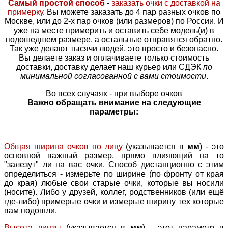
Самый простой способ
-
заказать очки с доставкой на
примерку
. Вы можете заказать до 4 пар разных очков по
Москве, или до 2-х пар очков (или размеров) по России. И
уже на месте примерить и оставить себе модель(и) в
подошедшем размере, а остальные отправятся обратно.
Так уже делают тысячи людей, это просто и безопасно
.
Вы делаете заказ и оплачиваете только стоимость
доставки, доставку делает наш курьер или СДЭК
по
минимальной согласованной с вами стоимости
.
Во всех случаях - при выборе очков
Важно обращать внимание на следующие
параметры:
Общая ширина очков по лицу
(указывается в
мм
) - это
основной важный размер, прямо влияющий на то
"залезут" ли на вас очки. Способ дистанционно с этим
определиться - измерьте по ширине (по фронту от края
до края) любые свои старые очки, которые вы носили
(носите). Либо у друзей, коллег, родственников (или ещё
где-либо) примерьте очки и измерьте ширину тех которые
вам подошли.
Высота линзы
(указывается в
мм
) - этот параметр в