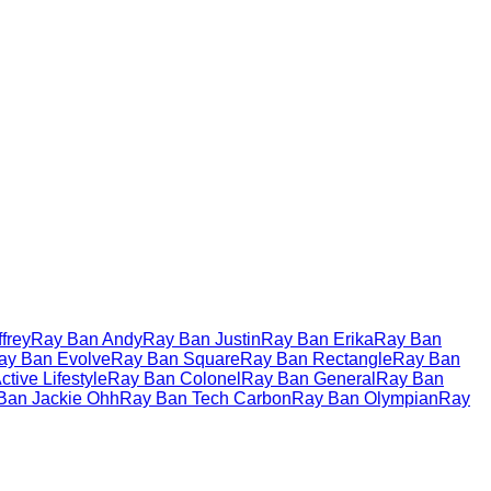
frey
Ray Ban Andy
Ray Ban Justin
Ray Ban Erika
Ray Ban
ay Ban Evolve
Ray Ban Square
Ray Ban Rectangle
Ray Ban
tive Lifestyle
Ray Ban Colonel
Ray Ban General
Ray Ban
Ban Jackie Ohh
Ray Ban Tech Carbon
Ray Ban Olympian
Ray