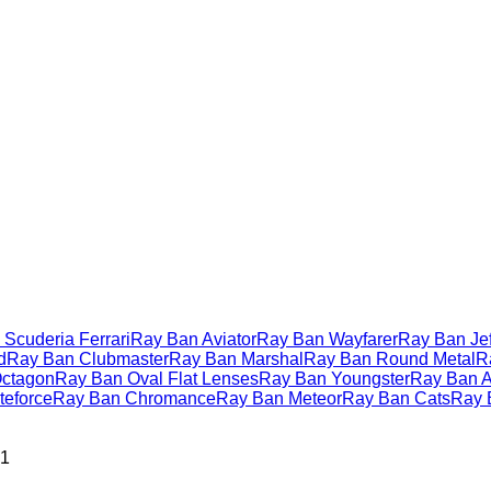
Scuderia Ferrari
Ray Ban Aviator
Ray Ban Wayfarer
Ray Ban Jef
d
Ray Ban Clubmaster
Ray Ban Marshal
Ray Ban Round Metal
R
ctagon
Ray Ban Oval Flat Lenses
Ray Ban Youngster
Ray Ban Ac
teforce
Ray Ban Chromance
Ray Ban Meteor
Ray Ban Cats
Ray 
P1