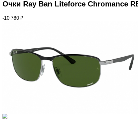
Очки Rаy Ваn Liteforce Chromance R
-10 780
₽