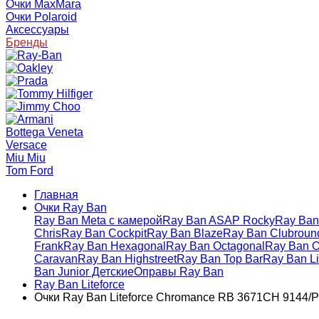
Очки MaxMara
Очки Polaroid
Аксессуары
Бренды
Bottega Veneta
Versace
Miu Miu
Tom Ford
Главная
Очки Ray Ban
Ray Ban Meta с камерой
Ray Ban ASAP Rocky
Ray Ban 
Chris
Ray Ban Cockpit
Ray Ban Blaze
Ray Ban Clubroun
Frank
Ray Ban Hexagonal
Ray Ban Octagonal
Ray Ban O
Caravan
Ray Ban Highstreet
Ray Ban Top Bar
Ray Ban Li
Ban Junior Детские
Оправы Ray Ban
Ray Ban Liteforce
Очки Rаy Ваn Liteforce Chromance RB 3671CH 9144/