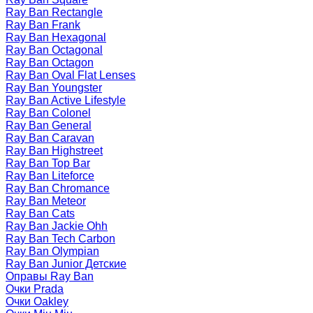
Ray Ban Rectangle
Ray Ban Frank
Ray Ban Hexagonal
Ray Ban Octagonal
Ray Ban Octagon
Ray Ban Oval Flat Lenses
Ray Ban Youngster
Ray Ban Active Lifestyle
Ray Ban Colonel
Ray Ban General
Ray Ban Caravan
Ray Ban Highstreet
Ray Ban Top Bar
Ray Ban Liteforce
Ray Ban Chromance
Ray Ban Meteor
Ray Ban Cats
Ray Ban Jackie Ohh
Ray Ban Tech Carbon
Ray Ban Olympian
Ray Ban Junior Детские
Оправы Ray Ban
Очки Prada
Очки Oakley