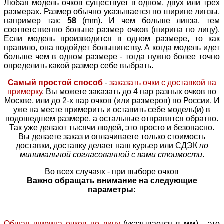
Любая модель очков существует в одном, двух или трех
размерах. Размер обычно указывается по ширине линзы,
например так:
58
(mm). И чем больше линза, тем
соответственно больше размер очков (ширина по лицу).
Если модель производится в одном размере, то как
правило, она подойдет большинству. А когда модель идет
больше чем в одном размере - тогда нужно более точно
определить какой размер себе выбрать.
Самый простой способ
-
заказать очки с доставкой на
примерку
. Вы можете заказать до 4 пар разных очков по
Москве, или до 2-х пар очков (или размеров) по России. И
уже на месте примерить и оставить себе модель(и) в
подошедшем размере, а остальные отправятся обратно.
Так уже делают тысячи людей, это просто и безопасно
.
Вы делаете заказ и оплачиваете только стоимость
доставки, доставку делает наш курьер или СДЭК
по
минимальной согласованной с вами стоимости
.
Во всех случаях - при выборе очков
Важно обращать внимание на следующие
параметры:
Общая ширина очков по лицу
(указывается в
мм
) - это