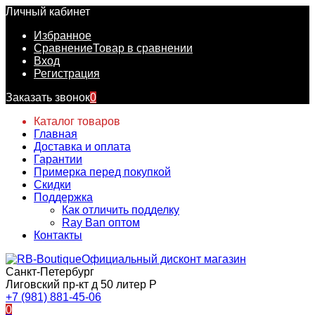
Личный кабинет
Избранное
Сравнение
Товар в сравнении
Вход
Регистрация
Заказать звонок
0
Каталог товаров
Главная
Доставка и оплата
Гарантии
Примерка перед покупкой
Скидки
Поддержка
Как отличить подделку
Ray Ban оптом
Контакты
Официальный дисконт магазин
Санкт-Петербург
Лиговский пр-кт д 50 литер Р
+7 (981) 881-45-06
0