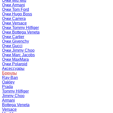
Очки Miu Miu
Очки Armani
Очки Tom Ford
Очки Hugo Boss
Очки Carrera
Очки Versace
Очки Tommy Hilfiger
Очки Bottega Veneta
Очки Cartier
Очки Givenchy
Очки Gucci
Очки Jimmy Choo
Очки Marc Jacobs
Очки MaxMara
Очки Polaroid
Аксессуары
Бренды
Ray-Ban
Oakley
Prada
Tommy Hilfiger
Jimmy Choo
Armani
Bottega Veneta
Versace