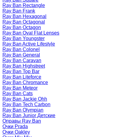
Ray Ban Rectangle
Ray Ban Frank
Ray Ban Hexagonal
Ray Ban Octagonal
Ray Ban Octagon
Ray Ban Oval Flat Lenses
Ray Ban Youngster
Ray Ban Active Lifestyle
Ray Ban Colonel
Ray Ban General
Ray Ban Caravan
Ray Ban Highstreet
Ray Ban Top Bar
Ray Ban Liteforce
Ray Ban Chromance
Ray Ban Meteor
Ray Ban Cats
Ray Ban Jackie Ohh
Ray Ban Tech Carbon
Ray Ban Olympian
Ray Ban Junior Детские
Оправы Ray Ban
Очки Prada
Очки Oakley