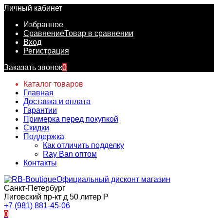
Личный кабинет
Избранное
Сравнение
Товар в сравнении
Вход
Регистрация
Заказать звонок
0
Каталог товаров
Главная
Доставка и оплата
Гарантии
Примерка перед покупкой
Скидки
Поддержка
Как отличить подделку
Ray Ban оптом
Контакты
Официальный дисконт магазин
Санкт-Петербург
Лиговский пр-кт д 50 литер Р
+7 (981) 881-45-06
0