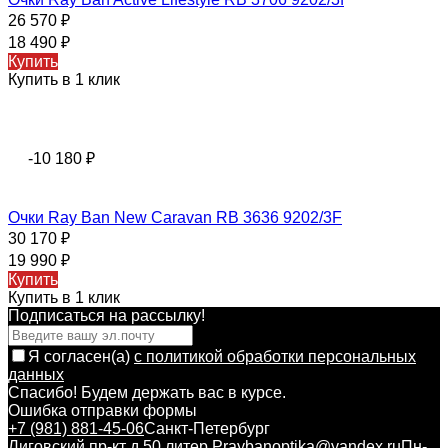
26 570
₽
18 490
₽
Купить
Купить в 1 клик
-10 180
₽
Очки Ray Ban New Caravan RB 3636 9202/3F
30 170
₽
19 990
₽
Купить
Купить в 1 клик
Подписаться на рассылкy!
Я согласен(a)
с политикой обработки персональных
данных
Спасибо! Будем держать вас в курсе.
Ошибка отправки формы
+7 (981) 881-45-06
Санкт-Петербург
Лиговский пр-кт д 50 литер Р
raybanoptika@yandex.ru
Пн-