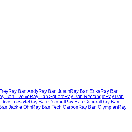
frey
Ray Ban Andy
Ray Ban Justin
Ray Ban Erika
Ray Ban
ay Ban Evolve
Ray Ban Square
Ray Ban Rectangle
Ray Ban
tive Lifestyle
Ray Ban Colonel
Ray Ban General
Ray Ban
Ban Jackie Ohh
Ray Ban Tech Carbon
Ray Ban Olympian
Ray