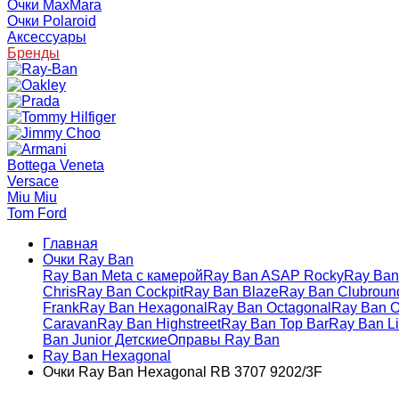
Очки MaxMara
Очки Polaroid
Аксессуары
Бренды
Bottega Veneta
Versace
Miu Miu
Tom Ford
Главная
Очки Ray Ban
Ray Ban Meta с камерой
Ray Ban ASAP Rocky
Ray Ban 
Chris
Ray Ban Cockpit
Ray Ban Blaze
Ray Ban Clubroun
Frank
Ray Ban Hexagonal
Ray Ban Octagonal
Ray Ban O
Caravan
Ray Ban Highstreet
Ray Ban Top Bar
Ray Ban Li
Ban Junior Детские
Оправы Ray Ban
Ray Ban Hexagonal
Очки Ray Ban Hexagonal RB 3707 9202/3F