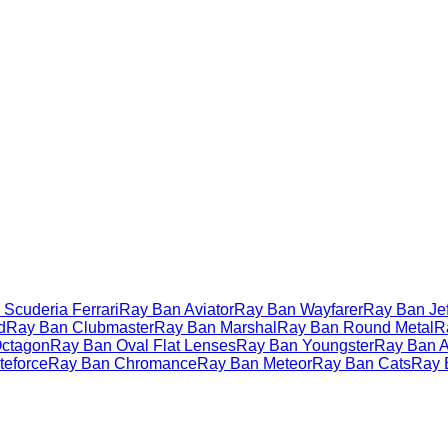
Scuderia Ferrari
Ray Ban Aviator
Ray Ban Wayfarer
Ray Ban Jef
d
Ray Ban Clubmaster
Ray Ban Marshal
Ray Ban Round Metal
R
ctagon
Ray Ban Oval Flat Lenses
Ray Ban Youngster
Ray Ban Ac
teforce
Ray Ban Chromance
Ray Ban Meteor
Ray Ban Cats
Ray 