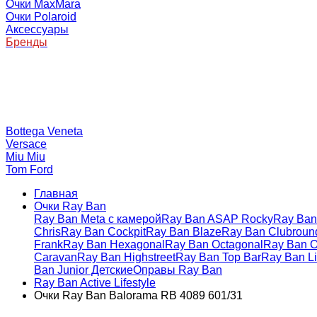
Очки MaxMara
Очки Polaroid
Аксессуары
Бренды
Bottega Veneta
Versace
Miu Miu
Tom Ford
Главная
Очки Ray Ban
Ray Ban Meta с камерой
Ray Ban ASAP Rocky
Ray Ban 
Chris
Ray Ban Cockpit
Ray Ban Blaze
Ray Ban Clubroun
Frank
Ray Ban Hexagonal
Ray Ban Octagonal
Ray Ban O
Caravan
Ray Ban Highstreet
Ray Ban Top Bar
Ray Ban Li
Ban Junior Детские
Оправы Ray Ban
Ray Ban Active Lifestyle
Очки Ray Ban Balorama RB 4089 601/31