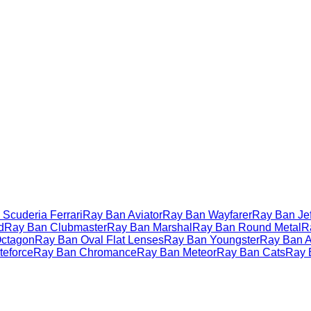
Scuderia Ferrari
Ray Ban Aviator
Ray Ban Wayfarer
Ray Ban Jef
d
Ray Ban Clubmaster
Ray Ban Marshal
Ray Ban Round Metal
R
ctagon
Ray Ban Oval Flat Lenses
Ray Ban Youngster
Ray Ban Ac
teforce
Ray Ban Chromance
Ray Ban Meteor
Ray Ban Cats
Ray 