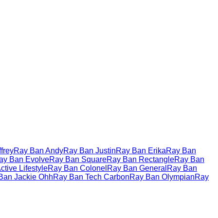
frey
Ray Ban Andy
Ray Ban Justin
Ray Ban Erika
Ray Ban
ay Ban Evolve
Ray Ban Square
Ray Ban Rectangle
Ray Ban
tive Lifestyle
Ray Ban Colonel
Ray Ban General
Ray Ban
Ban Jackie Ohh
Ray Ban Tech Carbon
Ray Ban Olympian
Ray