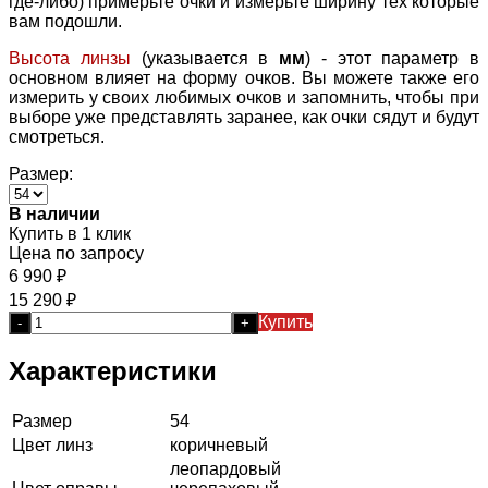
где-либо) примерьте очки и измерьте ширину тех которые
вам подошли.
Высота линзы
(указывается в
мм
) - этот параметр в
основном влияет на форму очков. Вы можете также его
измерить у своих любимых очков и запомнить, чтобы при
выборе уже представлять заранее, как очки сядут и будут
смотреться.
Размер:
В наличии
Купить в 1 клик
Цена по запросу
6 990
₽
15 290
₽
Купить
-
+
Характеристики
Размер
54
Цвет линз
коричневый
леопардовый