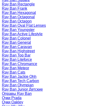
Ray Ban Rectangle
Ray Ban Frank
Ray Ban Hexagonal
Ray Ban Octagonal
Ray Ban Octagon
Ray Ban Oval Flat Lenses
Ray Ban Youngster
Ray Ban Active Lifestyle
Ray Ban Colonel
Ray Ban General
Ray Ban Caravan
Ray Ban Highstreet
Ray Ban Top Bar
Ray Ban Liteforce
Ray Ban Chromance
Ray Ban Meteor
Ray Ban Cats
Ray Ban Jackie Ohh
Ray Ban Tech Carbon
Ray Ban Olympian
Ray Ban Junior Детские
Оправы Ray Ban
Очки Prada
Очки Oakley