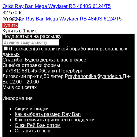
Очки Ray Ban Mega Wayfarer RB 4840S 6124/T5
32 570
₽
20 990
₽
Купить
Купить в 1 клик
Подписаться на рассылкy!
Я согласен(a)
с политикой обработки персональных
данных
Спасибо! Будем держать вас в курсе.
Ошибка отправки формы
+7 (981) 881-45-06
Санкт-Петербург
Лиговский пр-кт д 50 литер Р
raybanoptika@yandex.ru
Пн-
Вс 12:00—20:00
Мы в соц.сетях
Информация
Акции и скидки
Как выбрать размер Ray Ban
Как отличить оригинал от подделки
Очки Рей Бан оптом
Оставить отзыв