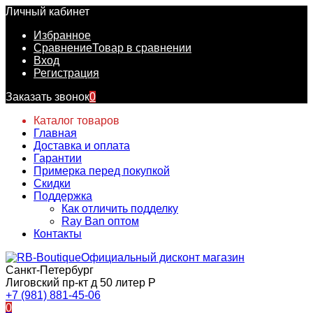
Личный кабинет
Избранное
Сравнение
Товар в сравнении
Вход
Регистрация
Заказать звонок
0
Каталог товаров
Главная
Доставка и оплата
Гарантии
Примерка перед покупкой
Скидки
Поддержка
Как отличить подделку
Ray Ban оптом
Контакты
Официальный дисконт магазин
Санкт-Петербург
Лиговский пр-кт д 50 литер Р
+7 (981) 881-45-06
0