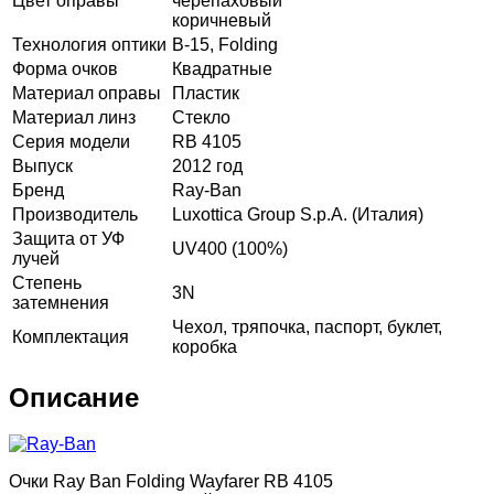
Цвет оправы
черепаховый
коричневый
Технология оптики
B-15, Folding
Форма очков
Квадратные
Материал оправы
Пластик
Материал линз
Стекло
Серия модели
RB 4105
Выпуск
2012 год
Бренд
Ray-Ban
Производитель
Luxottica Group S.p.A. (Италия)
Защита от УФ
UV400 (100%)
лучей
Степень
3N
затемнения
Чехол, тряпочка, паспорт, буклет,
Комплектация
коробка
Описание
Очки Ray Ban Folding Wayfarer RB 4105