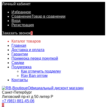
Личный кабинет
Избранное
Сравнение
Товар в сравнении
Вход
Регистрация
Заказать звонок
0
Каталог товаров
Главная
Доставка и оплата
Гарантии
Примерка перед покупкой
Скидки
Поддержка
Как отличить подделку
Ray Ban оптом
Контакты
Официальный дисконт магазин
Санкт-Петербург
Лиговский пр-кт д 50 литер Р
+7 (981) 881-45-06
0