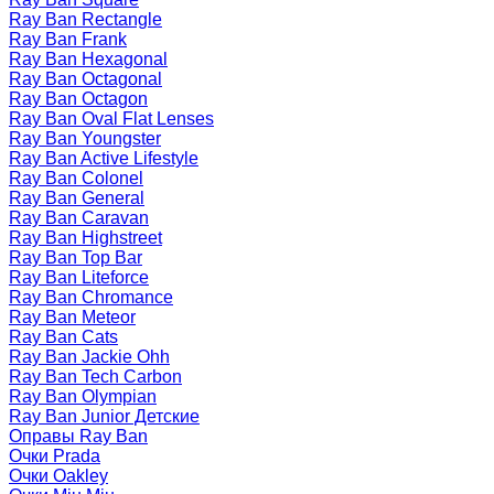
Ray Ban Rectangle
Ray Ban Frank
Ray Ban Hexagonal
Ray Ban Octagonal
Ray Ban Octagon
Ray Ban Oval Flat Lenses
Ray Ban Youngster
Ray Ban Active Lifestyle
Ray Ban Colonel
Ray Ban General
Ray Ban Caravan
Ray Ban Highstreet
Ray Ban Top Bar
Ray Ban Liteforce
Ray Ban Chromance
Ray Ban Meteor
Ray Ban Cats
Ray Ban Jackie Ohh
Ray Ban Tech Carbon
Ray Ban Olympian
Ray Ban Junior Детские
Оправы Ray Ban
Очки Prada
Очки Oakley