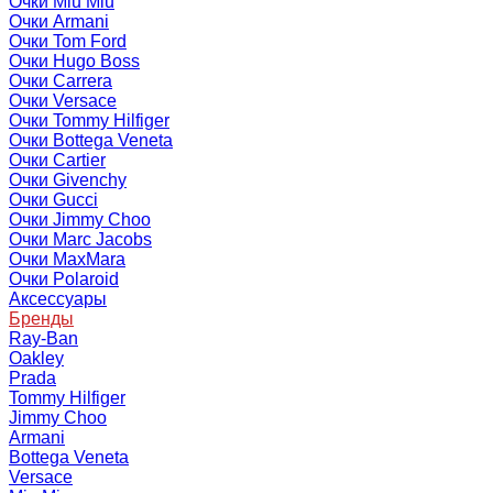
Очки Miu Miu
Очки Armani
Очки Tom Ford
Очки Hugo Boss
Очки Carrera
Очки Versace
Очки Tommy Hilfiger
Очки Bottega Veneta
Очки Cartier
Очки Givenchy
Очки Gucci
Очки Jimmy Choo
Очки Marc Jacobs
Очки MaxMara
Очки Polaroid
Аксессуары
Бренды
Ray-Ban
Oakley
Prada
Tommy Hilfiger
Jimmy Choo
Armani
Bottega Veneta
Versace