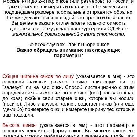
Москве, или до 2-х пар очков (или размеров) по России. И
уже на месте примерить и оставить себе модель(и) в
подошедшем размере, а остальные отправятся обратно.
Так уже делают тысячи людей, это просто и безопасно
.
Вы делаете заказ и оплачиваете только стоимость
доставки, доставку делает наш курьер или СДЭК
по
минимальной согласованной с вами стоимости
.
Во всех случаях - при выборе очков
Важно обращать внимание на следующие
параметры:
Общая ширина очков по лицу
(указывается в
мм
) - это
основной важный размер, прямо влияющий на то
"залезут" ли на вас очки. Способ дистанционно с этим
определиться - измерьте по ширине (по фронту от края
до края) любые свои старые очки, которые вы носили
(носите). Либо у друзей, коллег, родственников (или ещё
где-либо) примерьте очки и измерьте ширину тех которые
вам подошли.
Высота линзы
(указывается в
мм
) - этот параметр в
основном влияет на форму очков. Вы можете также его
измерить у своих любимых очков и запомнить, чтобы при