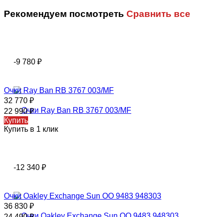
Рекомендуем посмотреть
Сравнить все
-9 780
₽
Очки Ray Ban RB 3767 003/MF
32 770
₽
22 990
₽
Купить
Купить в 1 клик
-12 340
₽
Очки Oаklеy Exchange Sun OO 9483 948303
36 830
₽
24 490
₽