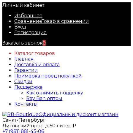
Личный кабинет
Избранное
Сравнение
Товар в сравнении
Вход
Регистрация
Заказать звонок
0
Каталог товаров
Главная
Доставка и оплата
Гарантии
Примерка перед покупкой
Скидки
Поддержка
Как отличить подделку
Ray Ban оптом
Контакты
Официальный дисконт магазин
Санкт-Петербург
Лиговский пр-кт д 50 литер Р
+7 (981) 881-45-06