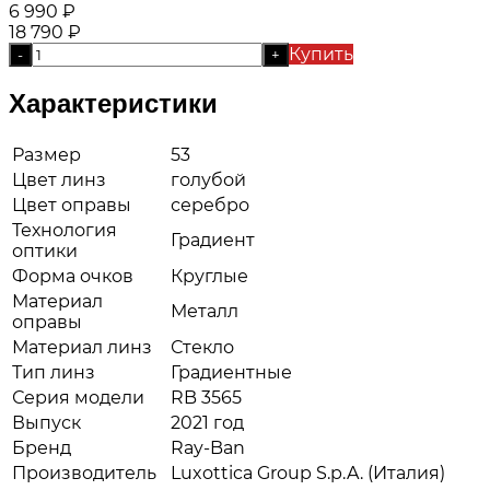
6 990
₽
18 790
₽
Купить
-
+
Характеристики
Размер
53
Цвет линз
голубой
Цвет оправы
серебро
Технология
Градиент
оптики
Форма очков
Круглые
Материал
Металл
оправы
Материал линз
Стекло
Тип линз
Градиентные
Серия модели
RB 3565
Выпуск
2021 год
Бренд
Ray-Ban
Производитель
Luxottica Group S.p.A. (Италия)