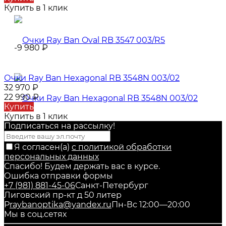
Купить в 1 клик
-9 980
₽
Очки Ray Ban Hexagonal RB 3548N 003/02
32 970
₽
22 990
₽
Купить
Купить в 1 клик
Подписаться на рассылкy!
Я согласен(a)
с политикой обработки
персональных данных
Спасибо! Будем держать вас в курсе.
Ошибка отправки формы
+7 (981) 881-45-06
Санкт-Петербург
Лиговский пр-кт д 50 литер
Р
raybanoptika@yandex.ru
Пн-Вс 12:00—20:00
Мы в соц.сетях