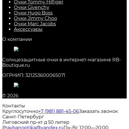
Очки Tommy Hilfiger
Очки Givenchy
Очки Hugo Boss
Очки Jimmy Choo
Очки Marc Jacobs
Аксессуары
О компании
Cолнцезащитные очки в интернет-магазине RB-
Boutique.ru
ОГРНИП: 321253600065071
© 2026
Контакты
Круглосуточно
+7 (981) 881-45-06
Заказать звонок
Санкт-Петербург
Лиговский пр-кт д 50 литер
Р
raybanoptika@yandex.ru
Пн-Вс 12:00—20:00