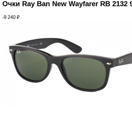
Очки Ray Ban New Wayfarer RB 2132 
-9 240
₽