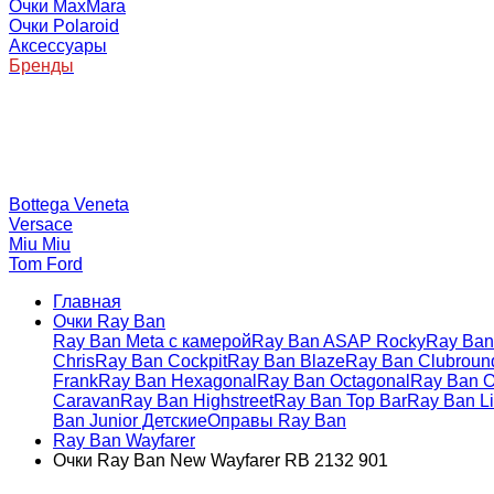
Очки MaxMara
Очки Polaroid
Аксессуары
Бренды
Bottega Veneta
Versace
Miu Miu
Tom Ford
Главная
Очки Ray Ban
Ray Ban Meta с камерой
Ray Ban ASAP Rocky
Ray Ban 
Chris
Ray Ban Cockpit
Ray Ban Blaze
Ray Ban Clubroun
Frank
Ray Ban Hexagonal
Ray Ban Octagonal
Ray Ban O
Caravan
Ray Ban Highstreet
Ray Ban Top Bar
Ray Ban Li
Ban Junior Детские
Оправы Ray Ban
Ray Ban Wayfarer
Очки Ray Ban New Wayfarer RB 2132 901