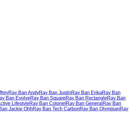
frey
Ray Ban Andy
Ray Ban Justin
Ray Ban Erika
Ray Ban
ay Ban Evolve
Ray Ban Square
Ray Ban Rectangle
Ray Ban
tive Lifestyle
Ray Ban Colonel
Ray Ban General
Ray Ban
Ban Jackie Ohh
Ray Ban Tech Carbon
Ray Ban Olympian
Ray