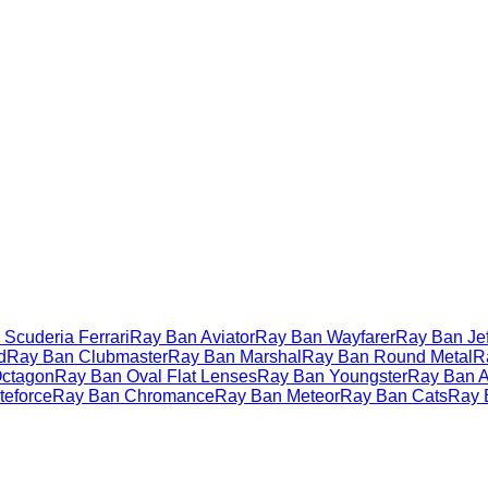
Scuderia Ferrari
Ray Ban Aviator
Ray Ban Wayfarer
Ray Ban Jef
d
Ray Ban Clubmaster
Ray Ban Marshal
Ray Ban Round Metal
R
ctagon
Ray Ban Oval Flat Lenses
Ray Ban Youngster
Ray Ban Ac
teforce
Ray Ban Chromance
Ray Ban Meteor
Ray Ban Cats
Ray 