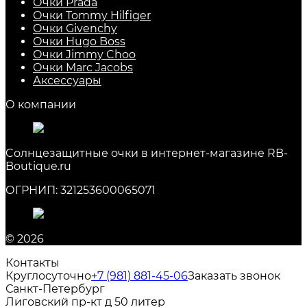
Очки Prada
Очки Tommy Hilfiger
Очки Givenchy
Очки Hugo Boss
Очки Jimmy Choo
Очки Marc Jacobs
Аксессуары
О компании
Cолнцезащитные очки в интернет-магазине RB-
Boutique.ru
ОГРНИП: 321253600065071
© 2026
Контакты
Круглосуточно
+7 (981) 881-45-06
Заказать звонок
Санкт-Петербург
Лиговский пр-кт д 50 литер