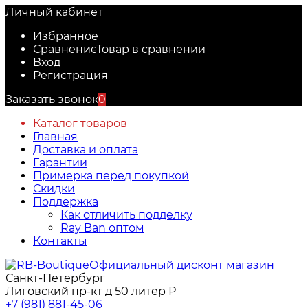
Личный кабинет
Избранное
Сравнение
Товар в сравнении
Вход
Регистрация
Заказать звонок
0
Каталог товаров
Главная
Доставка и оплата
Гарантии
Примерка перед покупкой
Скидки
Поддержка
Как отличить подделку
Ray Ban оптом
Контакты
Официальный дисконт магазин
Санкт-Петербург
Лиговский пр-кт д 50 литер Р
+7 (981) 881-45-06