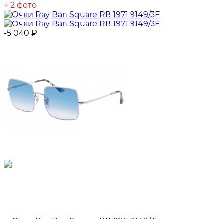
+ 2 фото
-5 040
₽