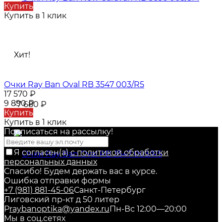
Купить
Купить в 1 клик
Хит!
Очки Ray Ban Oval RB 3547 003/R5
17 570
₽
9 890
₽
-7 680
₽
Купить
Купить в 1 клик
Подписаться на рассылкy!
Я согласен(a)
с политикой обработки
персональных данных
Спасибо! Будем держать вас в курсе.
Ошибка отправки формы
+7 (981) 881-45-06
Санкт-Петербург
Лиговский пр-кт д 50 литер
Р
raybanoptika@yandex.ru
Пн-Вс 12:00—20:00
Мы в соц.сетях